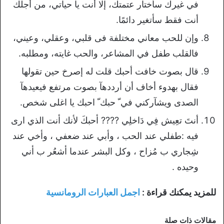
في غيرك سأختار عتمتك، إلا أنت يا حياتي، من أجلك
أنت فقط سأتغير دائمًا.
وإن للحب معاني مختلفة فى قلبي، وعقلي، وعيني،
فالقلب طفل في المشاعر، والحب غايته، ومطلبه.
قال بصوت خافت أحبك قلت له إصرخ حين تقولها
فقال بهدوء أخاف أن أرددهآ بصوت مرتفع فيعيدهآ
الصدى ويشآركني في ّ حبك ّ احبك يا اغلى شخص.
أنتَ تعِيش فِي دَاخلِي ???? ﺃﺣﺒﻚَ ﻷﻧﻚ ﺃﻧﺖ ﺍﻟﺬﻱ ﺍﺭﻯ
ﻓﻴﻪ :ﻃﻔﻠﻲ ﻋﻨﺪ ﺍﻟﺤﺐ ، ﻭﺃﺑﻲ ﻋﻨﺪ ﺿﻌﻔﻲ ، ﻭﺃﺧﻲ ﻋﻨﺪ
ﺷِﺠﺎﺭﻱ ﺏ ﻣُﺰﺍﺡ ، ﻭﻛﻞ ﺍﻟﺒﺸﺮ ﻋﻨﺪﻣﺎ ﺃﺷﻌُﺮ ﺏ ﺃﻧﻲ
ﻭﺣﻴﺪﻩ .
للمزيد يمكنك قراءة :
اجمل العبارات الرومانسية
مقالات ذات صلة