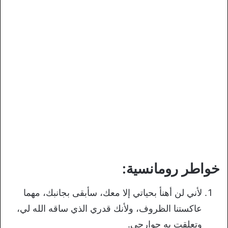
خواطر رومانسية:
لأني لن أهنأ بحياتي إلا معك، سأبقى بجانبك، مهما
عاكستنا الظروف، ولأنك قدري الذي ساقه الله لي،
وتعلقت به جوارحي.