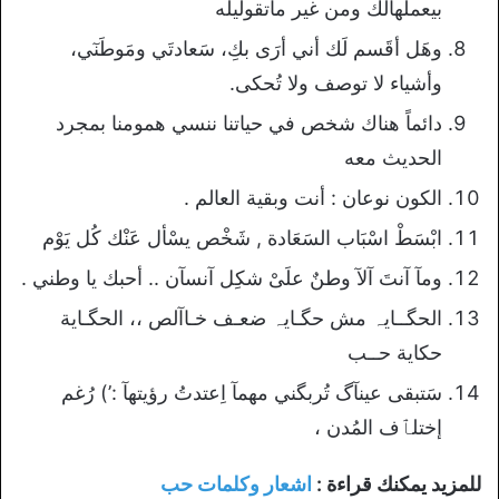
بيعملهالك ومن غير ماتقوليله
وهَل أقَسم لَك أني أرَى بكِ، سَعادتَي ومَوطَنٓي،
وأشياء لا توصف ولا تُحكى.
دائماً هناك شخص في حياتنا ننسي همومنا بمجرد
الحديث معه
الكون نوعان : أنت وبقية العالم .
ابْسَطْ اسْبَاب السَعَادة , شَخْص يسْأل عَنْك كُل يَوْم
ومآ آنتَ آلآ وطنٌ علَىْ شكِل آنسآن .. أحبك يا وطني .
ﺍﻟﺤﮕــﺎﻳﮧ ﻣﺶ ﺣﮕـﺎﻳﮧ ﺿﻌـﻒ ﺧـﺎﺁﻟﺺ ،، اﻟﺤﮕـﺎﻳﺔ
حكاية ﺣــﺐ
سَتبقى عينآگ تُربگني مهمآ اِعتدتُ رؤيتهآ :’) رُغم
إختلٱف المُدن ،
للمزيد يمكنك قراءة :
اشعار وكلمات حب