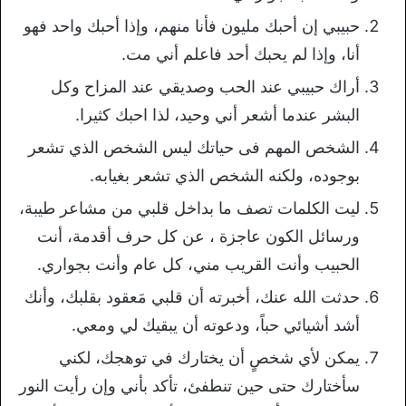
حبيبي إن أحبك مليون فأنا منهم، وإذا أحبك واحد فهو
أنا، وإذا لم يحبك أحد فاعلم أني مت.
أراك حبيبي عند الحب وصديقي عند المزاح وكل
البشر عندما أشعر أني وحيد، لذا احبك كثيرا.
الشخص المهم فى حياتك ليس الشخص الذي تشعر
بوجوده، ولكنه الشخص الذي تشعر بغيابه.
ليت الكلمات تصف ما بداخل قلبي من مشاعر طيبة،
ورسائل الكون عاجزة ، عن كل حرف أقدمة، أنت
الحبيب وأنت القريب مني، كل عام وأنت بجواري.
حدثت الله عنك، أخبرته أن قلبي مَعقود بقلبك، وأنك
أشد أشيائي حباً، ودعوته أن يبقيك لي ومعي.
يمكن لأي شخصٍ أن يختارك في توهجك، لكني
سأختارك حتى حين تنطفئ، تأكد بأني وإن رأيت النور