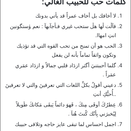
كلمات حب للحبيب الغالي:
لا أخافك بل أخاف عمراً قد يأتي بدونك
قآڵت ڵھا هڵ ستحب غيري فـﺄجآبهآ : نعم ۈستگونين
انتِ امھاا.
الحب هو أن تمنح من تحب القوه التي قد تؤذيك
وتكون واثقاً تماماً بأنه لن يفعل
گلما أحببتنيَ أگثر ازدَاد قلبي جمالاً و ازدَاد عمَري
عمَراً .
دعيني أقولُ بكلِّ اللغات التي تعرفينَ والتي لا تعرفينَ
..أُحبُّكِ أنتِ
عِطرُكَ أوفَى مِنكَ ، فَهوَ دائماً يَبقَى مَكانكَ طَويلاً
لِيُخبرَني بِأنّك كُنتَ هُنآ .
اجمل احساس لما تبقى عايز حاجه وتلاقى حبيبك