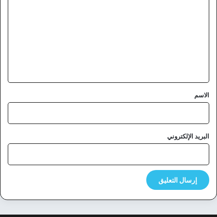
ل
ت
ع
ل
ي
ق
*
الاسم
البريد الإلكتروني