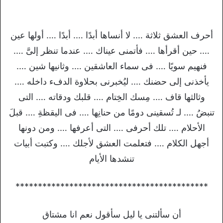
أحرف العشق ثلاثة …. لا أنساها أبدًا …. أبدًا …. أولها عين
…. حين أقرأها …. فأتمنى عيناك …. عندما تنظر إلىَّ ….
فنهيم سويًا …. فى سماء العاشقين …. وثانيها شين ….
يأخذنى إلى حضنك …. ليُخبرنى بحلاوة الدفء داخله ….
وثالثها قاف …. مِسك الخِتام …. قلبك ودقاته …. التى
تنبضُ …. لـ تُسقينى دومًا من حنانِها …. فى اليقظةِ …. قبلَ
الأحلام …. تلك أحرفى …. التى أعرفها …. ومن دونها
أجهل الكلام …. فتعلمت العشق لأجلك …. وكتبت أبيات
تنشدها الأيام
*******************************************
أن سألتنى يا ليل سأقول نعم انا مشتاق