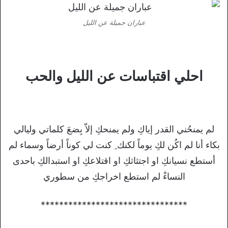
عباران جميلة عن الليل
احلي اقتباسات عن الليل والحب
لم يمنحُني القدر إياكِ ولم يمنحكِ إلاّ بِضعَ كلماتي وليالي
بكاء أنا لم اكُن لكِ يوماً لكنك ِ كنت لي كوناً أرضاً وسماء لم
أستطع نسيانكِ او اجتثاثكِ او اقتلاعكِ او استبدالكِ باحدى
النساءْ لم استطع اخراجكِ من سطوري
********************************