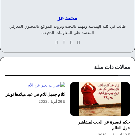
محمد عز
طالب في كلية الهندسة ومهتم بالبحث وتزويد المواقع بالمحتوي المعرفي
المعتمد علي المعلومات الدقيقة.
موق
في
‫X
انس
ع
سب
تقر
الوي
وك
ام
ب
مقالات ذات صلة
كلام جميل للام في عيد ميلادها تويتر
26 أبريل، 2022
حكم قصيرة عن الحب لمشاهير
حول العالم
13 أغسطس، 2018