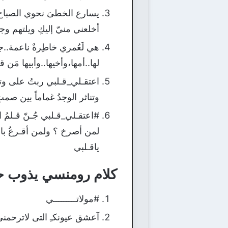
يسارع الخطىَ نحوي الصباح 
أخلعني منيّ إليكِ ويلتهم
هي لَعُمري خاطِرةٌ ناعمة.
لها..أمها،وأخيها..وأبيها مَن ق
اعتقـلي_قـلبي ربتُ على وتـرِ
وتناثر الوجدُ غماماً بين صمت
#اعتقـلي_قـلبي جُـنّ قـلمُ 
لمن أصرخ ؟ ولمن أقـرعُ باب ال
ياقـلبي
كلام رومنسي يذوب حب
#مولاتـــــــــي
آعشق عيونكـِ التى لاترحمن