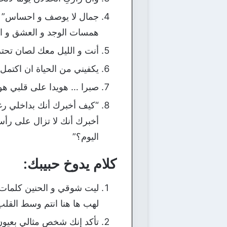
جمال لا يوصف و احساس” لا
همسات الوجد و العشق و ال
أنت و الليل معك لصان تح
يكفيني من الحياة ان اكتمل
صبرا … هويدا على قلبي هوي
“كيف أخبرك أنك بداخلي رغم
أخبرك أنك لا تزال على رأس
اليوم؟”
كلام يدوخ حبيبك:
ليت شوقي و الحنين كلمات ل
لهب ها هنا انتم وسط القلب
تأكد إنك شخص مثالي بعيون 