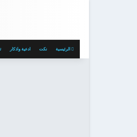
الرئيسية
نكت
ادعية واذكار
ت