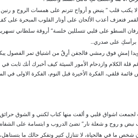
 يكتب قلب ” ينبض و أرواح تترنم على همسات الروح و رنين ال
قمر فتعزف أعذب الألحان على أوتار القلوب المبحرة على كف 
ترفان السطو على قلبي تتسللين خلسة” أروقة سلطاني تسهر
 برأسكِ على صدري..
دا إمشِ فوق رمشي فالجفن أرِقٌ من اشتياق تمر الفصول يبكي ا
 قلة الكلام وازدحام الأمور السيئة كيف أخبرك أنك ثابت في
 قائمة قلقي، الفكرة الأخيرة قبل النوم، الفكرة الاولى في ال
جمعت اشواق قلبي و ألفت منها كتاب لكنني و الشوق حرائق” في
 نبض و روح و شعلة نار” تضئ الدروب و ابتسامة على الشفاه 
شخص ما في هالحياة، لا تتنازل كتير وتفكر حالك ما بتستاهل