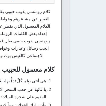
كلام رومنسي يذوب حبيبي يقال
التعبير عن مشاعرهم وعواطفه
الكلام المعسول الذي يقطر ع
إهداء بعض الكلمات الرومانس
رومنسي يذوب حبيبي يقال قبل
الحب رسائل وعبارات وخواطر 
الاجتماعي كالفيس بوك وتوي
كلام معسول للحبيب ي
هي أنثى رغم كُلِّ تدفُّقِها، إ
يا غائبة عن جعب السحر الا
المقيم على شجرة الميلاد تو
وأن زاركِ الخذلان يوماً لاتح