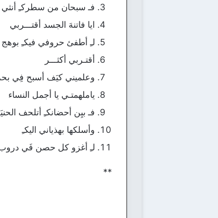
فـ سبحان من سطركـِ أنثي
ايا فاتنهَ الجسد أقتـــربي
لـِ أطفئ حروفي فيكـِ بوهج 
أقتـربي أكثـــر
وعلميني كيَف أسبح فِي بحرع
ياملهمتـي يا أجمل النساء
فـ بيِن أحضانكـِ أتلحف الحني
وأسلكها بهذياني اليكـِ
لـِ أغزو كل حصن فَي دروب
**