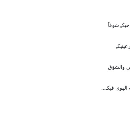
حبكـِ شوقآ
ينيكـِ
َن والشوَق
 الهوى فيكـ…