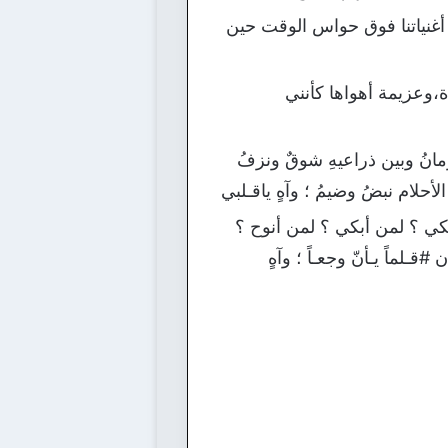
أغنياتنا فوق حواس الوقت حين
،وعزيمة أهواها كأنني
لزمانُ وبين ذراعيهِ شوقٌ ونزفُ
لأحلام نبضُ وضيمُ ؛ وآهٍ ياقـلبي
أشتكي ؟ لمن أبكي ؟ لمن أنوح ؟
قـلماً يـأنّ وجعـاً ؛ وآهٍ