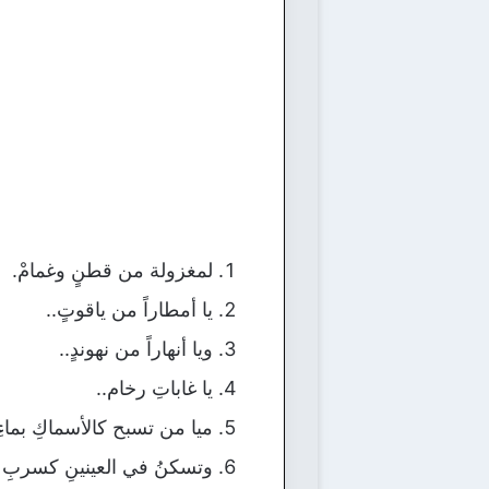
لمغزولة من قطنٍ وغمامْ.
يا أمطاراً من ياقوتٍ..
ويا أنهاراً من نهوندٍ..
يا غاباتِ رخام..
ميا من تسبح كالأسماكِ بماءِ 
وتسكنُ في العينينِ كسربِ ح