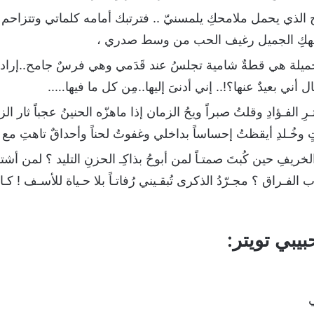
الذي يحمل ملامحكِ يلمسنيّ .. فترتبك أمامه كلماتي وتتزاحم 
 وجهكِ الجميل رغيف الحب من وسط صدري ،
.جميلة هي قطةٌ شامية تجلسُ عند قَدَمي وهي فرسٌ جامح..إرادة
ال أني بعيدٌ عنها؟!.. إني أدنىَ إليها..مِن كل ما فيها…..
 الفـؤادِ وقلتُ صبراً ويحُ الزمان إذا ماهزّه الحنينُ عجباً ثار ا
ٍ وخُـلدِ أيقظتُ إحساساً بداخلي وغفوتُ لحناً وأحداقٌ تاهتِ مع ا
الخريفِ حين كُبتَ صمتـاً لمن أبوحُ بذاكِـ الحزنِ التليد ؟ لمن 
فـراق ؟ مجـرّدُ الذكرى تُبقـيني رُفاتـاً بلا حـياة للأسـف ! كـان #
يبي تويتر:
ي