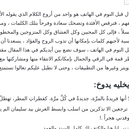
 قبل النوم في الهاتف هو واحد من أروع الكلام الذي يقوله ا
م ، فترقص الأفئدة وتضحك سعادة وفرحاً بتلك الكلمات ، وم
سلاً ، فإلى كل المحبين وكل العشاق وكل المتزوجين والمخط
ية لأحبهم كلمات بإمكانها أن تذوب الروح والفؤاد ، يسعدنا أن 
 النوم في الهاتف ، سوف نضع بين أيديكم في هذا المقال مقت
قمة في الرقي والجمال بإمكانكم الانتقاء منها ومشاركتها مع
تر وغيرها من التطبيقات ، وحتى لا نطيل عليكم تعالوا نستمتع 
خليه يدوخ:
لا أنها فريدةٌ بالمرَّة، جديدةٌ في كُلِّ مرَّة. كقطراتِ المطر، تهطل
 ترجعين الا تذكرين من اسلب وابسط العرش بيد سليمان الم يخ
قدني هجراً .!
زني انا هنا والكتف لكِ كامل السند والعمد .