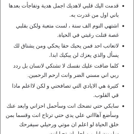
قدمت اليك قلبي لاهديك اجمل هدية وتفاجأت بعدها
باني اول من غدرت به.
اشتهي النوم الف سنة ، لست متعبة ولكن بقلبي
غصة قتلت رغبتي في الحياة.
لاتعاتب احد فمن يحبك حقا يحكي ومن يشتاق لك
يسأل والذي يعزك لن يبكيك ابدا.
كلما ضاقت عليك نفسك لا تشتكي لانسان بل ردد
ربي اني مسني الضر وانت ارحم الرحمين.
كثيرة هي الايادي التي تصافحني و لكن لااعلم ماذا
قي القلوب.
سابكي حتي تضحك انت وسأحمل احزاني وابعد عنك
وسأضع آهاااتي علي يدي حتي ترتاح انت وقسما بمن
خلق الحياة لو اعلم ان موتي ورحيلي سيفرحك
ساموت انا من اجل ان تحيا انت.