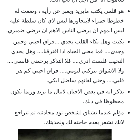
هو قلمي يكتب مايريد ويعبر عن رأيه ، وضعت له
خطوطا حمراء لايتجاوزها ليس لاي كان سلطة عليه
ليس المهم ان يرضي الناس الاهم ان يرضي ضميري.
بكيت وهل بكاء القلب يجدي …فراق احبتي وحنين
وجدي…. فما معنى الحياه اذا افترقنا…. وهل يجدي
النحيب فلست ادري…. فلا التذكر يرحمني فانسى….
ولا الاشواق تتركني لنومي…. فراق احبتي كم هز
قلبي…. وحتي لقائهم ساضل ابكي.
تذكر انه في بعض الاحيان لاتنال ما تريد وربما تكون
محظوظا في ذلك.
مؤلم عندما تشتاق لشخص تود محادثته ثم تتراجع
لانك تشعر بعدم حاجته لك ولحديثك.