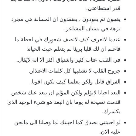
قدر استطاعتي.
يغيبون ثم يعودون ، يعتقدون ان المسالة هي مجرد
نزهة في بستان المشاعر.
عندما لاتعرف كيف لاتصف شعورك في لحظة ما
فاعلم ان لك قلبا بريئا لم يتعلم خبث الحياة.
في القلب عتاب كثير واشتياق اكثر الا انه لايُقال.
جروح القلب لا تشفيها كل كلمات الاعتذار.
الفراق قاتل ولكن يعلمنا كيف نكون اقويا.
البعد احيانا لايؤلم ولكن المؤلم ان يبعد عنك شخص
قدمت نصيحة له يوما بان البعد هو شيء الوحيد الذي
يكسرك.
لو احببتني بصدق كما احببتك لما وصلنا الى مانحن
عليه الان.