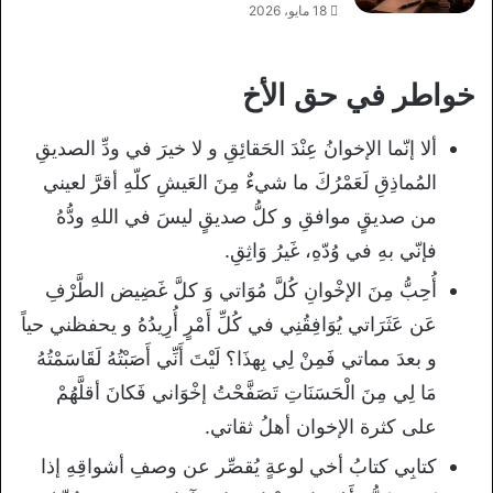
18 مايو، 2026
خواطر في حق الأخ
ألا إنّما الإخوانُ عِنْدَ الحَقائِقِ و لا خيرَ في ودِّ الصديقِ
المُماذِقِ لَعَمْرُكَ ما شيءٌ مِنَ العَيشِ كلّهِ أقرَّ لعيني
من صديقٍ موافقِ و كلُّ صديقٍ ليسَ في اللهِ ودُّهُ
فإنّي بهِ في وُدّهِ، غَيرُ وَاثِقِ.
أُحِبُّ مِنَ الإخْوانِ كُلَّ مُوَاتي وَ كلَّ غَضِيض الطَّرْفِ
عَن عَثَرَاتي يُوَافِقُنِي في كُلِّ أَمْرٍ أُرِيدُهُ و يحفظني حياً
و بعدَ مماتي فَمِنْ لِي بِهذَا؟ لَيْتَ أَنِّي أَصَبْتُهُ لَقَاسَمْتُهُ
مَا لِي مِنَ الْحَسَنَاتِ تَصَفَّحْتُ إخْوَاني فَكانَ أقلَّهُمْ
على كثرة الإخوان أهلُ ثقاتي.
كتابِي كتابُ أخي لوعةٍ يُقصِّر عن وصفِ أشواقِهِ إذا