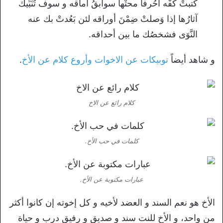
كتبتْ كفُّه أَحُرفا محتْها سوابقُ آماقه و سوف تُنَبِّيك
آثارُها إذا وَصلتْ ضِمْنَ أوراقه لئن بَعُدتْ بك عنه
النَّوَى فشخصُك ما بين أحداقه.
و شاهد أيضاً
توبيكات عن الاخوات وأروع كلام عن الأخ
.
كلام رائع عن الاخ
كلمات في حب الأخ.
عبارات مكتوبة عن الأخ.
الأخ هو نعم السند و العضد لأخيه و كل إخوته إن كانوا أكثر
من واحد، و الأخ للنت سند و صديق و رفيق درب و حياة