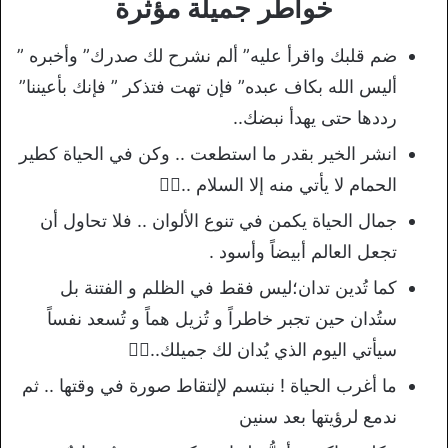
خواطر جميلة مؤثرة
ضم قلبك واقرأ عليه” ألم نشرح لك صدرك” وأخبره ”
أليس الله بكاف عبده” فإن تهت فتذكر ” فإنك بأعيننا”
رددها حتى يهدأ نبضك..
انشر الخير بقدر ما استطعت .. وكن في الحياة كطير
الحمام لا يأتي منه إلا السلام ..✍🏻
جمال الحياة يكمن في تنوع اﻷلوان .. فلا تحاول أن
تجعل العالم أبيضاً وأسود .
كما تُدين تدان؛ليس فقط في الظلم و الفتنة بل
ستُدان حين تجبر خاطراً و تُزيل هماً و تُسعد نفساً
سيأتي اليوم الذي يُدان لك جميلك..✍🏻
ما أغرب الحياة ! نبتسم لإلتقاط صورة في وقتها .. ثم
ندمع لرؤيتها بعد سنين