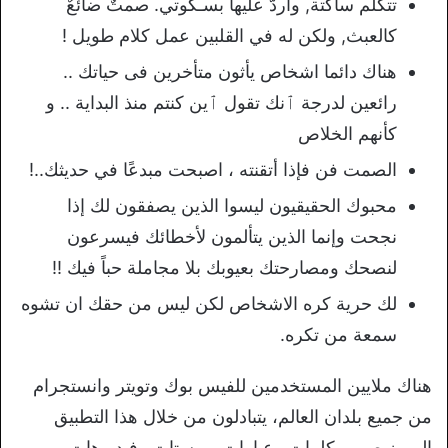
تتكلم ساكتة, وأردُّ عليها بسـكوتي. صمتٌ ضائعٌ
كالعبث, ولكن له في القلبين عمل كلام طويل !
هناك دائما اشخاص يأثون متأخرين فى حياتك ..
رائعين لدرجة ٱنك تقول ٱين كنتم منذ البداية .. و
كأنهم الخلاص
الصمت فن فإذا أتقنته ، اصبحت مبدعًا في حديثك..!
محبوك الحقيقيون ليسوا الذين يصفقون لك إذا
نجحت وإنما الذين يتألمون لأخطائك فيسرعون
لنصحك ومصارحتك بعيوبك بلا مجاملة حباً فيك !!
لك حرية كره الاشخاص لكن ليس من حقك ان تشوه
سمعة من تكره.
هناك ملايين المستخدمين للفيس بوك وتويتر وانستجرام
من جميع بلدان العالم، يتبادلون من خلال هذا التطبيق
المميز صور وكلمات وعبارات وبوستات وفيديوهات