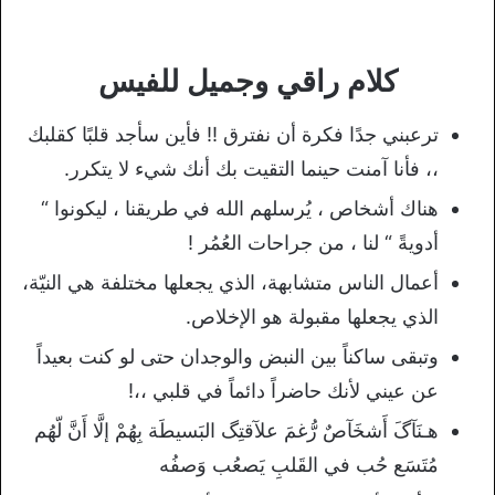
كلام راقي وجميل للفيس
ترعبني جدًا فكرة أن نفترق !! فأين سأجد قلبًا كقلبك
،، فأنا آمنت حينما التقيت بك أنك شيء لا يتكرر.
هناك أشخاص ، يُرسلهم الله في طريقنا ، ليكونوا “
أدويةً “ لنا ، من جراحات العُمُر !
أعمال الناس متشابهة، الذي يجعلها مختلفة هي النيّة،
الذي يجعلها مقبولة هو الإخلاص.
وتبقى ساكناً بين النبض والوجدان حتى لو كنت بعيداً
عن عيني لأنك حاضراً دائماً في قلبي ،،!
هـنَآگَ أَشخَآصٌ رُّغمَ علآقتِگ البَسيطَة بِهُمْ إلَّا أَنَّ لّهُم
مُتَسَع حُب في القَلبِ يَصعُب وَصفُه