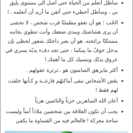
سأظل أتعلم من الحياة حتي أصل الي مستوى يليق
بي ، وسأظل أخطيء حتي أتقن ما أريد أن أتعلمه ..!
الحُب ؛ هو أن تغفو مطمئنًا قرب شخص ، لا تخشى
أن يرى هشاشتك ومدى ضعفك وأنت تنطوي بجانبه
مستكنًا برائحته. هو أن يعبر داخلك شعور لحظي بإن
يدخل خوفٌ ما بينكما ، حتى تجد دفء يديّه يسري في
عروق يديّك وينسيك كل ما أهمك.!
أكثر مايرهق الصامتون هو ..ثرثرة عقولهم .
بعَض الأشخاص تبقى أماكنهُم فارغــة و كـأنها خلقت
لهم فقط !
أعان الله الساهرين حزناً والنائمين هرباً
يجب أن تكون العلاقة بين شخصين ملاذاً آمناً وليست
ساحة معركة ! فالعالم فيه من القساوة ما يكفي