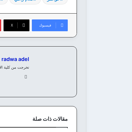
فيسبوك
‫X
radwa adel
تخرجت من كلية الألسن، ولدي خبرة 8 سنوات في كتابة وانشاء المحتوي 
في
سب
وك
مقالات ذات صلة