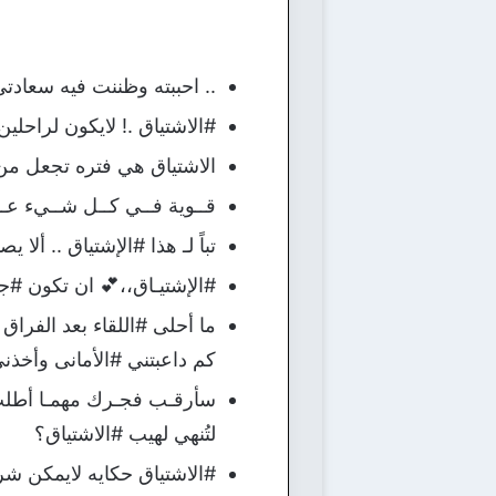
.. احببته وظننت فيه سعادت
#الاشتياق .! لايكون لراحلين 
الاشتياق هي فتره تجعل من 
قــوية فــي كــل شــيء عـــدا
تباً لـ هذا #الإشتياق .. ألا يص
#الإشتيـاق،،💕 ان تكون #ج
ما أحلى #اللقاء بعد الفرا
كم داعبتني #الأمانى وأخذن
سأرقـب فجـرك مهمـا أطلت 
لتُنهي لهيب #الاشتياق؟
#الاشتياق حكايه لايمكن 