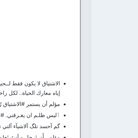
الاشتياق لا يكون فقط لــحبيب
إياه معارك الحياة.. لكل راح
مؤلم أن يستمر #الاشتياق ر
ٲليس ظلـم ان يغـرقني. #ال
گم آحسد تلگ آلاشيآء آلتي ت
مؤلِم ، أَن تَرحل و أنتَ تَعل