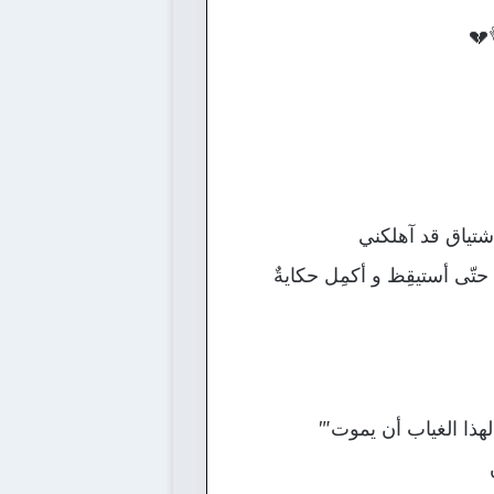
💔
تياق قد آهلكني
ْ حتّى أستيقِظ و أكمِل حكايةٌ
لهذا الغياب أن يموت‴