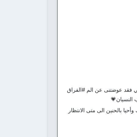
تي فقد عوضتنى عن الم #الفراق
 النسيان💗
يا بالحنين الى متى الانتظار