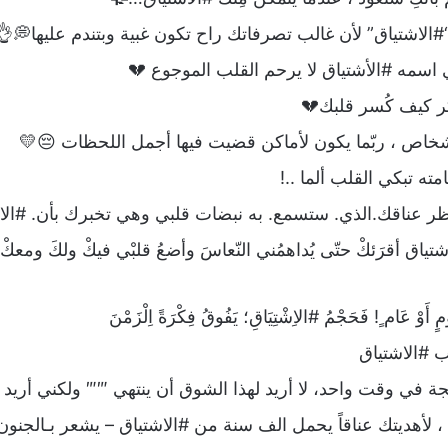
#الاشتياق” لأن غالب تصرفاتك راح تكون غبية وبتندم عليها💭👌
اسمه #الأشتياق لا يرحم القلب الموجوع 💔
كر كيف كُسر قلبك💔
شخاص ، ربّما يكون لأماكن قضيت فيها أجمل اللحظات 😔💛
ته تبكي القلب ألما ..!
ر عناقك.الذي. ستسمع. به نبضات قلبي وهي تخبرك بأن. #الاش
لإشتياق أقرَئكْ حتّى يُداهمُني النّعاسَ وأضعُ قلبْي فيكْ ولكَ ومعك
ٍ أَوْ عَام ٍ! فَحَجْمُ #الاِشْتِيَاقِ؛ يَفُوقُ فِكْرَةً اِلْزَمْنَ
 #الاشتياق
ة في وقت واحد، لا أريد لهذا الشوق أن ينتهي ‴‴ ولكني أريد 
 لأهديتك عناقاً يحمل الف سنة من #الاشتياق – يشعر بـالجنون