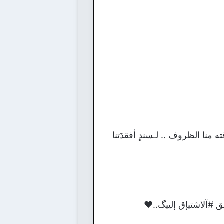
 منا الظروف .. لـسندٍ أفقدَتنا
ق #آلاشتيإق إلييگ..❤