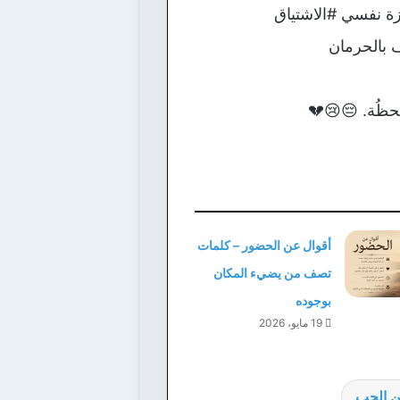
زة نفسي #الاشتياق
ف بالحرمان
 لحظُة. 😔😢💔
أقوال عن الحضور – كلمات
تصف من يضيء المكان
بوجوده
19 مايو، 2026
ن الحب