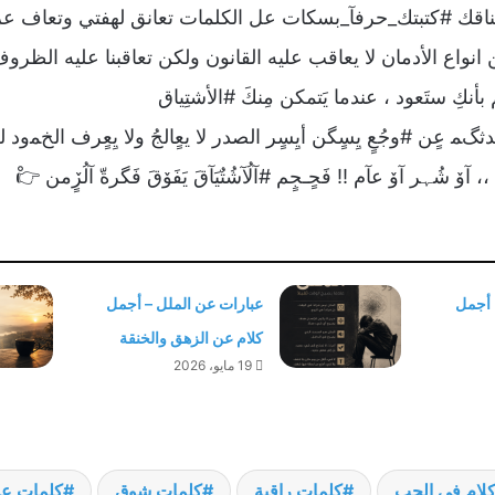
عناقك #كتبتك_حرفآ_بسكات عل الكلمات تعانق لهفتي وتعاف ع
واع الأدمان لا يعاقب عليه القانون ولكن تعاقبنا عليه الظرو
 بأنكِ ستَعود ، عندما يَتمكن مِنكَ #الأشتِياق
دثگﻤ عٍن #وجُعٍ يِسٍگن أيِسٍر الصدر لا يعٍالجُ ولا يِعٍرف الخﻤود
يَۆم ،، آۆ شُہر آۆ عآم !! فَحٍـجٍم #آلُآشُتٌيَآقَ يَفَۆقَ فَگرةّ آلُڒٍمن 👉ْ
 أجمل
عبارات عن الملل – أجمل
كلام عن الزهق والخنقة
19 مايو، 2026
لام فى الحب
كلمات راقية
كلمات شوق
كلمات ع