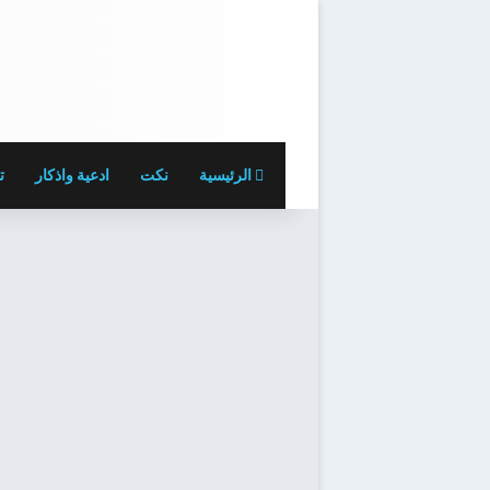
الرئيسية
نكت
ادعية واذكار
ت