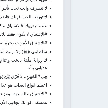
لا تتصرف وانت تحت تأثير “
لاتتورط بالحب فهناك قاضي 
‌عندما يغزوك #الاشتياق تذ
#الإشتياق لا يكون فقط للأ
#الاشتياق للأموات بعثرة صام
سلطانتي @@ ولا. زلت آنتظ
ك رواَيةٌ ملّيئةٌ بالحُب و #ا
هذيانِي بكْ…
فِي #الحَنِينِ.. لَا فَرْقَ بَيْنَ يَوْم
اعظم انواع العذاب هو عذاب
#الإشتياق حالة لذيذة ومزعج
همسة… لو انك بجانبي الآن ،