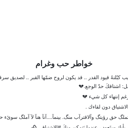
خواطر حب وغرام
 كبّلتهُ قيود القدر .. قد يكون لروح ضمّها القبر .. لصديق سرقته
ل: اشتاقكَ حدّ الوجع.💔
ُغم إنتهاء كل شيء 💔
اشتياق دون لقاءك .
ملگ حق رؤيتگ وآلاقترآب منگ. بينمآ….آنآ هنآ لآ آملگ سوئء ح
م بأنكِ ستَعود ، عندما يَتمكن مِنكَ #الاشتياق…🥀