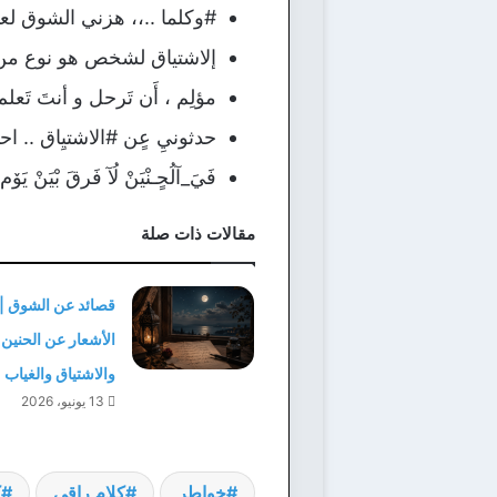
#وكلما ..،، هزني الشوق ل
إلاشتياق لشخص هو نوع من ان
مؤلِم ، أَن تَرحل و أنتَ تَعلم
حدثونيِ عٍن #الاشتيِاق .. اح
فَيَ_آلُحٍـنْيَنْ لُآ فَرقَ بْيَنْ 
مقالات ذات صلة
قصائد عن الشوق |
الأشعار عن الحنين
والاشتياق والغياب
13 يونيو، 2026
خواطر
كلام راقي
ك