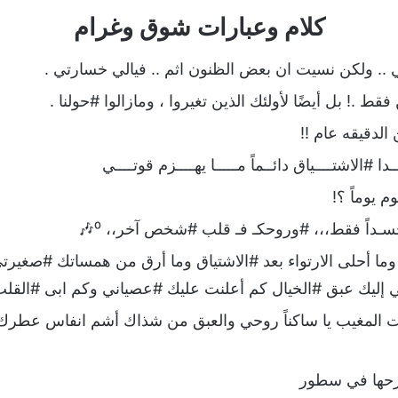
كلام وعبارات شوق وغرام
ي .. ولكن نسيت ان بعض الظنون اثم .. فيالي خسارتي .
فقط .! بل أيضًا لأولئك الذين تغيروا ، ومازالوا #حولنا .
الدقيقه عام !!
 #الاشتــــياق دائــماً مـــــا يهــــزم قوتــــي
وم يوماً ؟!
سـداً فقط،،، #وروحكـ فـ قلب #شخص آخر،، ⁰🎶
ق وما أحلى الارتواء بعد #الاشتياق وما أرق من همساتك #صغير
ي إليك عبق #الخيال كم أعلنت عليك #عصياني وكم ابى #القلب
المغيب يا ساكناً روحي والعبق من شذاك أشم انفاس عطرك وأح
شرحها في سطور