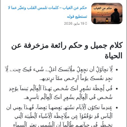
حكم عن الغياب – كلمات تلمس القلب وتعبّر عما لا
تستطيع قوله
19 مايو، 2026
كلام جميل و حكم رائعة مزخرفة عن
الحياة
لُِآ تحٍآوُلُِ أن تجٍعٍلُِ ملُِآبَسڪ أغلُِﮯ شُيء فُيڪ حٍتﮯ لُِآ
تجٍدِ نفُسڪ يوُمآً أرٍخـص ممّآ ترٍتدِيهـ.
فُي لُِحٍظًة تشُعٍرٍ أنڪ شُخـص بَهـذَآ آلُِعٍآلُِم بَينمآ يوُجٍدِ
شُخـص فُي آلُِعٍآلُِم يشُعٍرٍ أنڪ آلُِعٍآلُِم بَأسرٍهـ.
عٍندِمآ تڪوُن آلُِأيآم تشُبَهـ بَعٍضهـآ بَعٍضآ، فُهـذَآ يعٍني أن
آلُِنآس قٌدِ توُقٌفُوُآ عٍن ملُِآحٍظًة آلُِأشُيآء آلُِطُيبَة آلُِتي
تخـطُرٍ فُي حٍيآتهـم طُآلُِمآ أن آلُِشُمس تعٍبَرٍ آلُِسمآء