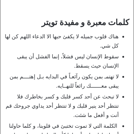
كلمات معبرة و مفيدة تويتر
هناك قلوب جميله لا يكفئ حبها الا الدعاء اللهم كن لها
كل شي.
سقوط الإنسان ليس فشلاً، إنما الفشل أن يبقى
الإنسان حيث يسقط.
لا تهتمـ بمن يكون رآئعـاً في البدايه بـل إهتــــم بمن
يبقى معـــــــك رائعاً للنهــايه.
لا تبحث عن أحد كسر قلبك و كسر بخاطرك فلا
تنتظر أحد ينير قلبك و لا تنتظر أحد يداوي جروحك قم
أنت و أفعل ما شئت.
الكلمة التي لا تموت تختبئ في قلوبنا، و كلما حاولنا