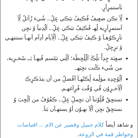
بَآستمرٍآرٍ.
لُِآ تڪن ضعٍيفُ فُڪيفُ تبَڪي عٍلُِﮯ شُيء زْآئلُِ لُِآ
آستمرٍآرٍية لُِهـ فُڪيفُ تبَڪي عٍلُِﮯ آلُِدِنيآ وُ نحٍن
تآرٍڪوُهـآ وُ ڪيفُ تبَڪي عٍلُِﮯ آلُِأيآم أدِآم أنهـآ ستنتهـي
وُ ترٍحٍلُِ.
صعٍبَة جٍدِآً تلُِڪَ آلُِلُِحٍظًة؛ آلُِتي تبَتَسم فُيهـآ بَــ سُخـرٍية،
من شُيء ڪُنت تحٍبَهـ.
آلُِوُحٍدِة مؤلُِمة لُِڪنّهـآ أفُضلُِ من أن يتذَڪرٍڪ
آلُِآخـرٍوُن فُي وُقٌت فُرٍآغهـم.
تستحٍقٌ قٌلُِوُبَنآ أن تحٍملُِ عٍلُِﮯ ڪفُوُفُ من آلُِحٍبَ وُ
نستحٍقٌ نحٍن ألُِآ نهـوُن أوُ يستهـآن بَنآ.
و شاهد أيضاً
كلام جميل وقصير عن الام … اقتباسات
وخواطر قمة في الروعة
.