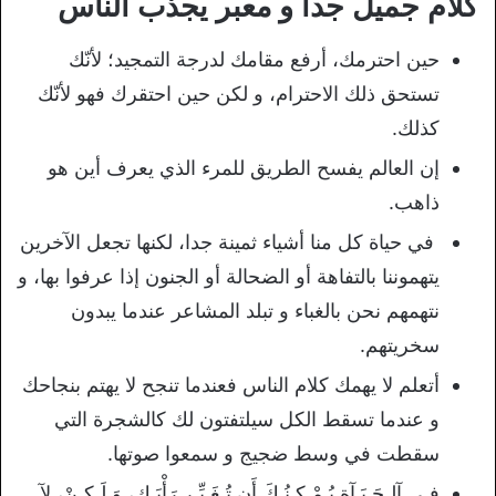
كلام جميل جدا و معبر يجذب الناس
حين احترمك، أرفع مقامك لدرجة التمجيد؛ لأنّك
تستحق ذلك الاحترام، و لكن حين احتقرك فهو لأنّك
كذلك.
إن العالم يفسح الطريق للمرء الذي يعرف أين هو
ذاهب.
في حياة كل منا أشياء ثمينة جدا، لكنها تجعل الآخرين
يتهموننا بالتفاهة أو الضحالة أو الجنون إذا عرفوا بها، و
نتهمهم نحن بالغباء و تبلد المشاعر عندما يبدون
سخريتهم.
أتعلم لا يهمك كلام الناس فعندما تنجح لا يهتم بنجاحك
و عندما تسقط الكل سيلتفتون لك كالشجرة التي
سقطت في وسط ضجيج و سمعوا صوتها.
فِـي آلـحَـيَـآة يُـمْـكِـنُـكَ أَن تُـغَـيِّـر رَأْيَـك، وَ لَـكِـنْ، لآ