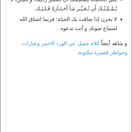
يُـمْـكِـنُـكَ أَن تُـغَـيِّـر مَـآ أَخـتَـآرَهُ قَـلـبَـك.
لا تحزن إذا ضاقت بك الحياة؛ فربما اشتاق الله
لسماع صوتك و أنت تدعوه.
و شاهد أيضاً
كلام جميل عن الورد الاحمر وعبارات
وخواطر قصيرة مكتوبة
.