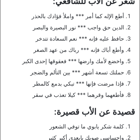
شعر عن الأب للشافعي:
أطع الإله كما أمر *** واملأ فؤادك بالحذر
الدين حق واجب *** نور البصيرة والبصر
حافظ عليه فإنه *** نعم السعادة تتدخر
وأطع أباك فإنه *** رباك من عهد الصغر
واخضع لأمك وارضها *** فعقوقها إحدى الكبر
حملتك تسعة أشهر *** بين التألم والضجر
فإذا مرضت فإنها *** تبكي بدمع كالمطر
فأطعهما وقرهما *** كيلا تعذب في سقر
قصيدة عن الأب قصيرة:
كلمة شكر يابوي ما توفي الشعور
وإحساسي صوبك يابعدي أكبر كثير