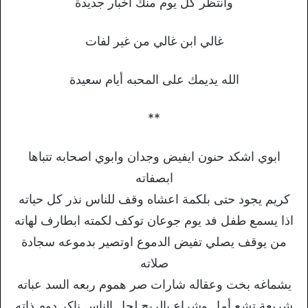
وانتظر كل يوم منك أخبار جديدة
غالي ابن غالي من غير لفات
الله يديمك على المحبه أيام سعيدة
**
ابوي اشكد حنون ايفيض وجدان وابوي اصحابه تتباها
ابصفاته
كريم يجود حتى بلكمة اعشاه وقف للناس نذر كل حياته
اذا يسمع طفل فد يوم جوعان توكف لكمته ابطارف لهاته
من يوقف يصلي تفيض الدموع اوتصير بدموعه سجادة
صلاته
يشماغه بخت وعقاله شارات صر هموم ربعه السد عباته
شريعة تشع أمل وشراع بالريح لجل الناس ناكر دوم ذاته