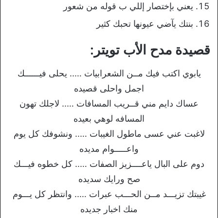
يعني بإختصار إللي ب قوله من شعور
بنتك يآضي عيونها تحبك كثير
قصيدة مدح الأب تويتر:
يابوي اكتب فيك مــن الشعرابيات ….. يحلى فيــــــك
اجمل واحلى قصيده
عساك دايم مني قــريب المسافات ….. لاجلك تهون
المسافه لوهي بعيده
لاغبت عني عسى ماطول الغيبات ….. ونشوفك كل يوم
واعـــــوام مديده
دوم على البال ياعــــزيز الصفات ….. كل خطوه فيـــك
صح ورايك سديده
غيبتك تزيـــد مــن الحـــب عبرات ….. وانتظر كل يـــوم
منك اخبار جديده