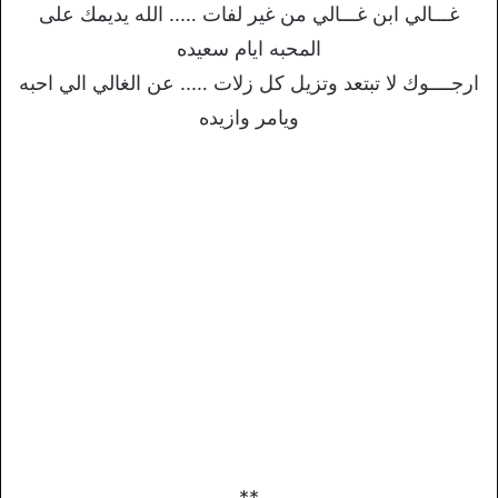
غـــالي ابن غـــالي من غير لفات ….. الله يديمك على
المحبه ايام سعيده
ارجــــوك لا تبتعد وتزيل كل زلات ….. عن الغالي الي احبه
ويامر وازيده
**