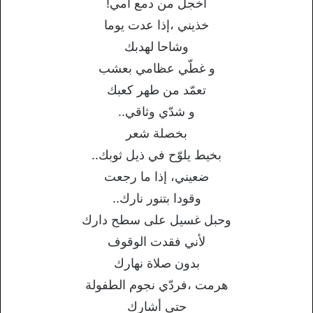
أخجل من دمع أمي!
خذيني ،إذا عدت يوما
وشاحا لهدبك
و غطّي عظامي بعشب
تعمّد من طهر كعبك
و شدّي وثاقي..
بخصلة شعر
بخيط يلوّح في ذيل ثوبك..
ضعيني، إذا ما رجعت
وقودا بتنور نارك..
وحبل غسيل على سطح دارك
لأني فقدت الوقوف
بدون صلاة نهارك
هرمت ،فردّي نجوم الطفولة
حتى أشارك