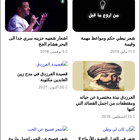
شعر نبطي حكم ومواعظ مهمة
اشعار شعبيه حزينه سري جدا الى
وقيمة
البحر هشام الجخ
11 مايو، 2019
5 نوفمبر، 2018
قصيدة الفرزدق في مدح زين
العابدين مكتوبة
30 أكتوبر، 2021
الفرزدق نبذة مختصرة عن حياته
ومقتطفات من اجمل القصائد التي
كتبها
13 أغسطس، 2018
شعر في الغزل العفيف للأزواج لا
شعر فصيح عن الحب اجمل واروع