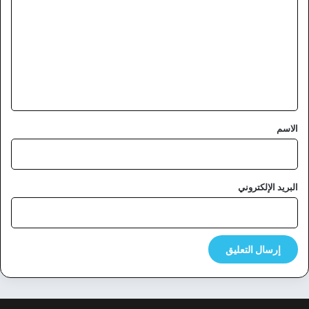
ل
ت
ع
ل
ي
ق
*
الاسم
البريد الإلكتروني