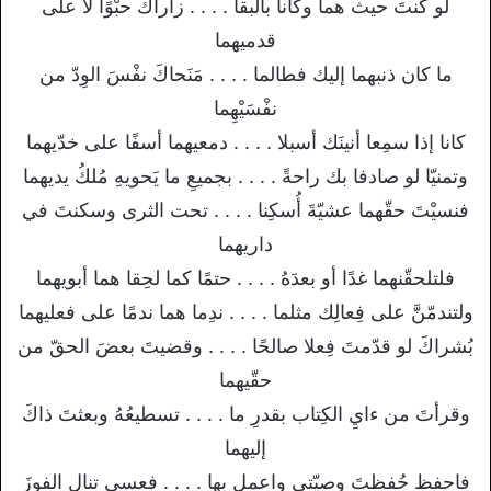
لو كنتَ حيث هما وكانا بالبقا . . . . زاراكَ حبْوًا لا على
قدميهما
ما كان ذنبهما إليك فطالما . . . . مَنَحاكَ نفْسَ الوِدّ من
نفْسَيْهِما
كانا إذا سمِعا أنينَك أسبلا . . . . دمعيهما أسفًا على خدّيهما
وتمنيّا لو صادفا بك راحةً . . . . بجميعِ ما يَحويهِ مُلكُ يديهما
فنسيْتَ حقّهما عشيّةَ أُسكِنا . . . . تحت الثرى وسكنتَ في
داريهما
فلتلحقّنهما غدًا أو بعدَهُ . . . . حتمًا كما لحِقا هما أبويهما
ولتندمّنَّ على فِعالِك مثلما . . . . ندِما هما ندمًا على فعليهما
بُشراكَ لو قدّمتَ فِعلا صالحًا . . . . وقضيتَ بعضَ الحقّ من
حقّيهما
وقرأتَ من ءايِ الكِتاب بقدرِ ما . . . . تسطيعُهُ وبعثتَ ذاكَ
إليهما
فاحفظ حُفظتَ وصيّتي واعمل بها . . . . فعسى تنال الفوزَ