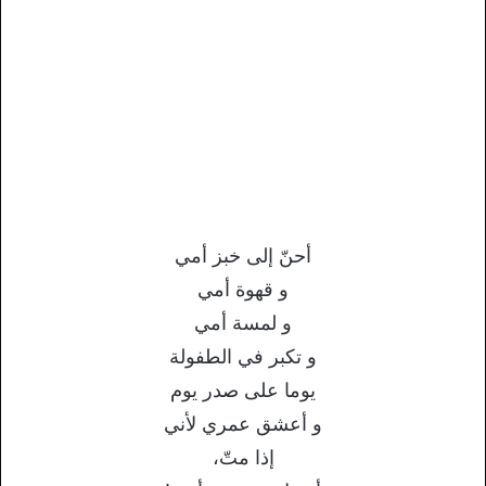
أحنّ إلى خبز أمي
و قهوة أمي
و لمسة أمي
و تكبر في الطفولة
يوما على صدر يوم
و أعشق عمري لأني
إذا متّ،