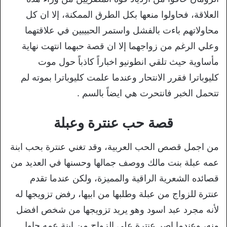
العلاقة، فحاولوا منعها بكل الطرق الممكنة، إلا ان كل
محاولاتهم باءت بالفشل واستمر الحبيبين في علاقتهما
وعلي الرغم من زواجهما إلا ان قصة حبهما انتهت نهاية
مأساوية حيث تلقي انطونيو اخباراً كاذباً حول موت
كليوباترا فقرر الانتحار وعندما علمت كليوباترا بموته لم
تتحمل الخبر فانتحرت هي ايضاً بالسم .
قصة حب عنترة وعبلة
من اجمل قصص الحب العربية، وقد تغني عنترة بحب ابنة
عمه عبلة بنت مالك ووصف جمالها وحسنها في العديد من
قصائده الشعرية الراقية والمميزة، ولكن عندما تقدم
عنترة للزواج من عبلة وطلبها من ابيها، رفض تزويجها له
لأنه مجرد عبد اسود وهو يريد تزويجها من شخص افضل
منه، وعندما اصر عنترة علي الزواج من ابنة عمه حاول