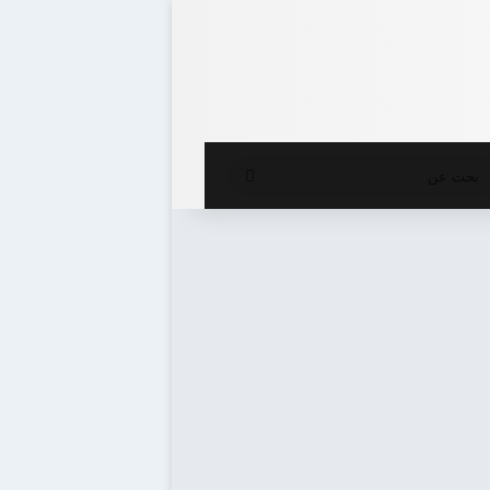
ع المظلم
بحث
عن