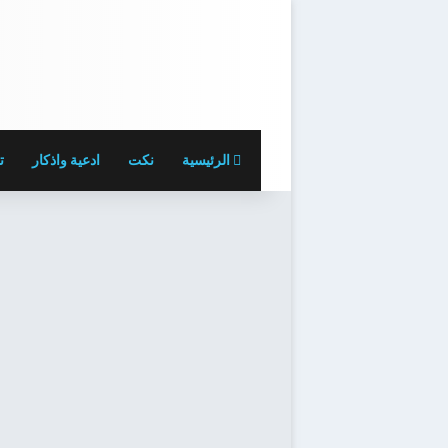
الرئيسية
نكت
ادعية واذكار
ت