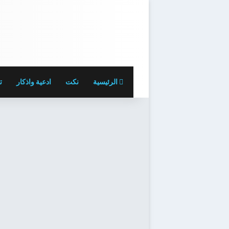
الرئيسية
نكت
ادعية واذكار
ت