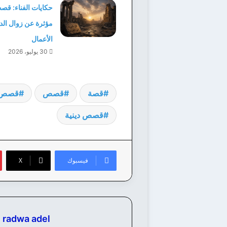
حكايات الفناء: ق
مؤثرة عن زوال الدني
الأعمال
30 يوليو، 2026
قصة
قصص
قصص إ
قصص دينية
فيسبوك
‫X
radwa adel