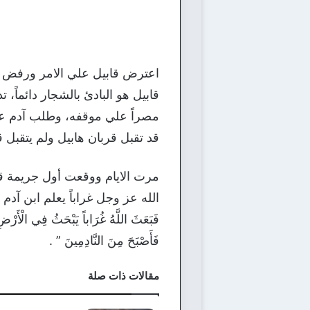
اعترض قابيل علي الامر ورفض الز
قابيل هو البادئ بالشجار دائماً،
مصراً علي موقفه، وطلب آدم علي
قد تقبل قربان هابيل ولم يتقبل 
مرت الايام ووقعت أول جريمة قت
الله عز وجل غراباً يعلم ابن آدم كيف يدف
فَبَعَثَ اللَّهُ غُرَاباً يَبْحَثُ فِي الْأَرْضِ
فَأَصْبَحَ مِنَ النَّادِمِينَ ” .
مقالات ذات صلة