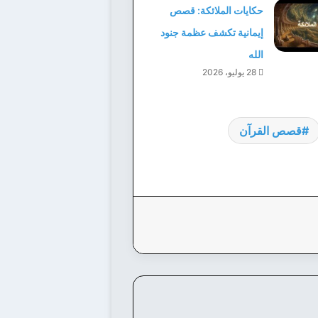
حكايات الملائكة: قصص
إيمانية تكشف عظمة جنود
الله
28 يوليو، 2026
قصص القرآن