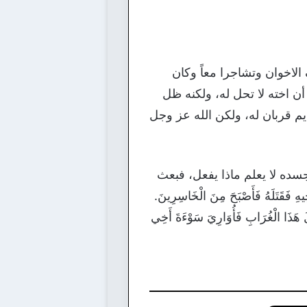
الاخوان وتشاجرا معاً وكان
 أن اخته لا تحل له، ولكنه ظل
م قربان له، ولكن الله عز وجل
ده لا يعلم ماذا يفعل، فبعث
َلَهُ فَأَصْبَحَ مِنَ الْخَاسِرِينَ.
ْلَ هَذَا الْغُرَابِ فَأُوَارِيَ سَوْءَةَ أَخِي