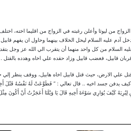
واج من ليوثا وأعلن رغبته في الزواج من اقليما اخته، اختلف 
 تدخل آدم عليه السلام ليحل الخلاف بينهما وحاول ان يفهم قابيل
ه السلام من كل واحد منهما أن يتقرب الي الله عز وجل بتقدي
قربان قابيل، فغضب قابيل وزاد حقده علي اخاه وهدده بالقتل .
ل علي الارض، حيث قتل قابيل اخاه هابيل، ووقف ينظر إلي جس
ن جسد اخيه .. قال تعالي : ” فَطَوَّعَتْ لَهُ نَفْسُهُ قَتْلَ أَخِيهِ فَقَت
 لِيُرِيَهُ كَيْفَ يُوَارِي سَوْءَةَ أَخِيهِ قَالَ يَا وَيْلَتَا أَعَجَزْتُ أَنْ أَكُونَ مِث