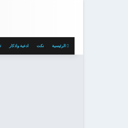
الرئيسية
نكت
ادعية واذكار
ت