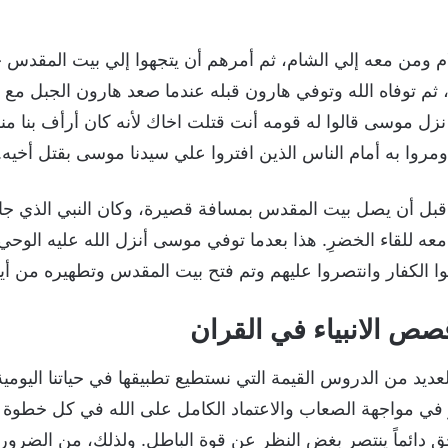
 ومن معه إلي الشام، ثم أمرهم أن يتجهوا إلي بيت المقدس حتي
 ثم توفاه الله وتوفي هارون قبله عندما صعد هارون الجبل مع
ل موسى قالوا له قومه أنت قتلت اخاك لأنه كان أرأف بنا منك 
مروا به أمام الناس الذين افتروا علي سيدنا موسى بقتل أخيه.
بل أن يصل بيت المقدس بمسافة قصيرة، وكان النبي الذي جاء 
 معه للقاء الخضرِ. هذا بعدما توفي موسى أنزل الله عليه الوحي
ا الكفار وانتصروا عليهم وتم فتح بيت المقدس وتطهيره من أيد
ص الانبياء في القران
عديد من الدروس القيمة التي نستطيع تطبيقها في حياتنا اليومي
ر في مواجهة الصعاب والاعتماد الكامل على الله في كل خطوة
الحق دائماً ينتصر بغض النظر عن قوة الباطل. ولذلك، من الض