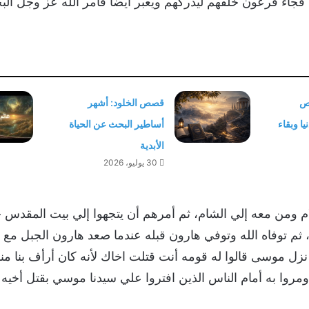
، فجاء فرعون خلفهم ليدركهم ويعبر ايضاً فأمر الله عز وجل ال
صص
قصص الخلود: أشهر
ا وبقاء
أساطير البحث عن الحياة
الأبدية
30 يوليو، 2026
 ومن معه إلي الشام، ثم أمرهم أن يتجهوا إلي بيت المقدس حتي
 ثم توفاه الله وتوفي هارون قبله عندما صعد هارون الجبل مع
ل موسى قالوا له قومه أنت قتلت اخاك لأنه كان أرأف بنا منك 
مروا به أمام الناس الذين افتروا علي سيدنا موسي بقتل أخيه 