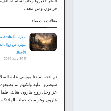
البحر فعبروا وكانوا ستمائة ألف
فرعون ومن معه .
مقالات ذات صلة
حكايات الفناء: ق
مؤثرة عن زوال الدني
الأعمال
30 يوليو، 2026
ثم اتجه سيدنا موسي عليه السلام
سيطروا عليه ولكنهم لم يطيعوه،
عز وجل روح هارون هناك، فلما نز
هارون وهو ميت حملته الملائكة و