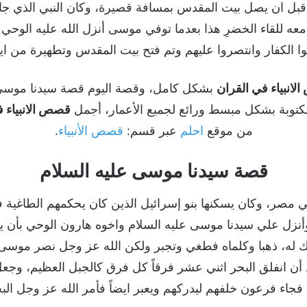
بل ان يصل بيت المقدس بمسافة قصيرة، وكان النبي الذي جاء 
 معه للقاء الخضرِ هذا بعدما توفي موسى أنزل الله عليه الوحي 
ا الكفار وانتصروا عليهم وتم فتح بيت المقدس وتطهيرة من ايد
انبياء في القران
بشكل كامل، وقصة اليوم قصة سيدنا موسى 
كتوبة بشكل مبسط ورائع لجميع الأعمار، أجمل
قصص الانبياء ف
من موقع
احلم
عبر قسم:
قصص الأنبياء
.
قصة سيدنا موسى عليه السلام
 مصر، وكان يسكنها بنو إسرائيل الذين كان يحكمهم الطاغية
أنزل علي سيدنا موسى عليه السلام واخوه هارون الوحي بأن ي
يك له، ذهبا وكلماه فطغي وتجبر ولكن الله عز وجل نصر موسى
 انفلق البحر اثني عشر فرقاً كل فرق كالجبل العظيم، وجعل 
، فجاء فرعون خلفهم ليدركهم ويعبر ايضاً فأمر الله عز وجل ال