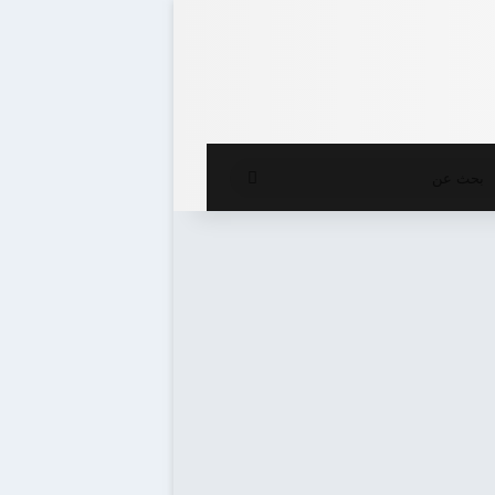
ع المظلم
بحث
عن