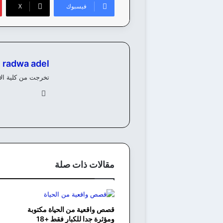
فيسبوك
‫X
radwa adel
تخرجت من كلية الألسن، ولدي خبرة 8 سنوات في كتابة وانشاء المحتوي 
في
سب
وك
مقالات ذات صلة
قصص واقعية من الحياة مكتوبة
ومؤثرة جدا للكبار فقط +18