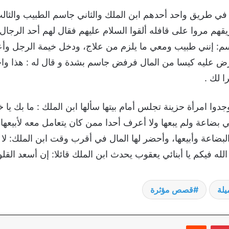
في طريق واحد أحدهم ابن الملك والثاني جاسم الطبيب والثالث
هم مروا على قافله ألقوا السلام عليهم فقال لهم أحد الرجال: 
: إنني طبيب ومعي ما يلزم من علاج، ودخل خيمة الرجل وأعط
عليه كيسا من المال فرفض جاسم بشدة و قال له : هذا واجبي
ا لك .
دوا امرأة حزينة تجلس أمام بيتها سألها ابن الملك : ما بك يا
بضاعة ولم يبعها ولا أعرف أحدا ممن كان يتعامل معه لأبيعها له
لبضاعة وأبيعها، وأحضر لها المال في أقرب وقت ابن الملك: لا
الله فيكم يا أبنائي يعقوب يحدث ابن الملك قائلا: إن أسعد القل
لة
قصص مؤثرة
بينتيريست
‏Reddit