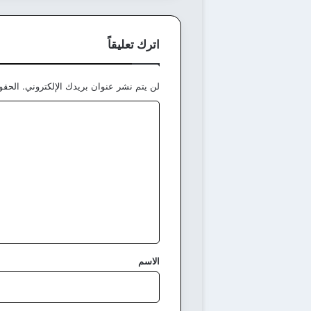
اترك تعليقاً
لن يتم نشر عنوان بريدك الإلكتروني.
الحقول
ا
ل
ت
ع
ل
ي
ق
*
الاسم