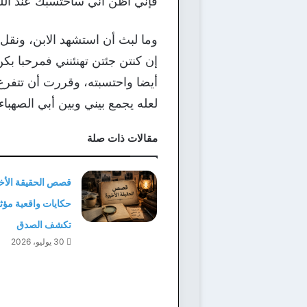
فإني اظن اني سأحتسبك عند الله 
وما لبث أن استشهد الابن، ونقل ا
إن كنتن جئتن تهنئنني فمرحبا بك
أيضا واحتسبته، وقررت أن تتفرغ 
لعله يجمع بيني وبين أبي الصهباء
مقالات ذات صلة
قصص الحقيقة الأخي
حكايات واقعية مؤث
تكشف الصدق
30 يوليو، 2026