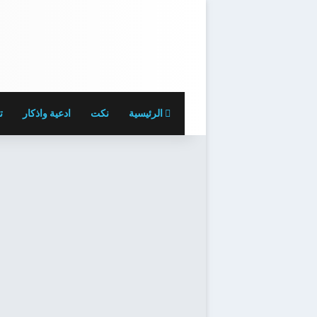
الرئيسية
نكت
ادعية واذكار
ت