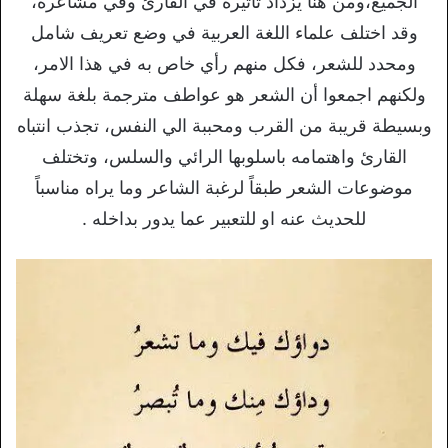
الجميع،ومن هنا يزداد تأثيره في القارئ وفي مشاعره،
وقد اختلف علماء اللغة العربية في وضع تعريف شامل
ومحدد للشعر، فكل منهم رأي خاص به في هذا الامر،
ولكنهم اجمعوا أن الشعر هو عواطف مترجمة بلغة سهلة
وبسيطة قريبة من القرب ومحببة الي النفس، تجذب انتباه
القارئ واهتمامه باسلوبها الرائي والسلس، وتختلف
موضوعات الشعر طبقاً لرغبة الشاعر وما يراه مناسباً
للحديث عنه او للتعبير عما يدور بداخله .