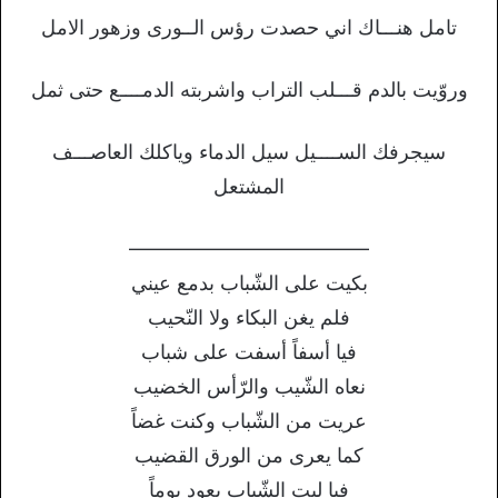
تامل هنـــاك اني حصدت رؤس الــورى وزهور الامل
وروّيت بالدم قـــلب التراب واشربته الدمــــع حتى ثمل
سيجرفك الســــيل سيل الدماء وياكلك العاصـــف
المشتعل
————————————
بكيت على الشّباب بدمع عيني
فلم يغن البكاء ولا النّحيب
فيا أسفاً أسفت على شباب
نعاه الشّيب والرّأس الخضيب
عريت من الشّباب وكنت غضاً
كما يعرى من الورق القضيب
فيا ليت الشّباب يعود يوماً