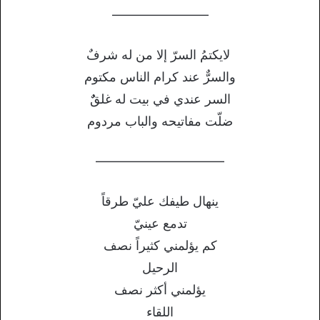
———————–
لايكتمُ السرّ إلا من له شرفٌ
والسرٌّ عند كرام الناس مكتوم
السر عندي في بيت له غلقٌٌ
ضلّت مفاتيحه والباب مردوم
——————————
ينهال طيفك عليّ طرقاً
تدمع عينيّ
كم يؤلمني كثيراً نصف
الرحيل
يؤلمني أكثر نصف
اللقاء