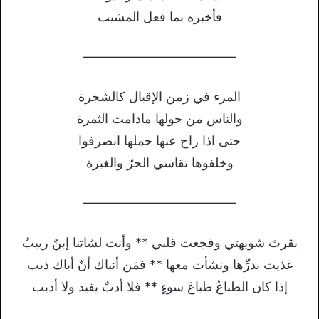
فأخبره بما فعل المشيب
————————————
المرء في زمن الإقبال كالشجرة
والناس من حولها مادامت الثمرة
حتى اذا راح عنها حملها انصرفوا
وخلفوها تقاسي الحرّ والغبرة
————————————
بقرتَ شويهتي وفجعت قلبي ** وأنت لشاتنا إبنٌ ربيبُ
غذيت بدرِّها ونشأت معها ** فمَن أنباك أنّ أباك ذيب
إذا كان الطباعُ طباعَ سوءٍ ** فلا أدبٌ يفيد ولا أديب