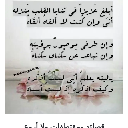
قصائد ومقتطفات ولا أروع