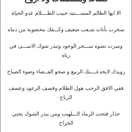
الا ايها الظالم المســــتبد حبيب الظــــلام عدو الحياة
سخرت بأنات شـعب ضعيف وكـــفك مخضوبة من دماه
وسرت تشوه ســـحر الوجود وتبذر شوك الاســـى في
رباه
رويدك لايخدعــــنك الربيع و صحو الفــضاء وضوء الصباح
ففي الافق الرحب هول الظلام وقصف الرعود وعصف
الرياح
حذار فتحت الرماد الـــلهيب ومن يبذر الشوك يجني
الجراح