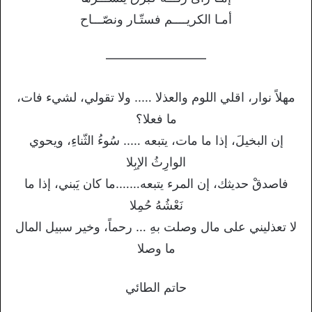
أمـا الكريــــم فستّـار ونصّـــاح
————————
مهلاً نوار، اقلي اللوم والعذلا ….. ولا تقولي، لشيء فات،
ما فعلا؟
إن البخيلَ، إذا ما مات، يتبعه ….. سُوءُ الثّناءِ، ويحوي
الوارِثُ الإبِلا
فاصدقْ حديثك، إن المرء يتبعه…….ما كان يَبني، إذا ما
نَعْشُهُ حُمِلا
لا تعذليني على مال وصلت بهِ … رحماً، وخير سبيل المال
ما وصلا
حاتم الطائي