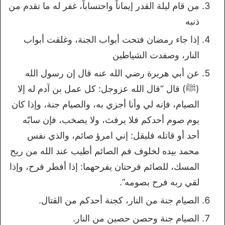
من قام ليلة القدر إيماناً واحتساباً، غفر له ما تقدم من
ذنبه
إذا جاء رمضان فتحت أبواب الجنة، وغلقت أبواب
النار، وصفدت الشياطين
عن أبي هريرة رضي الله عنه قال إن رسول الله
(ﷺ) قال “قال الله عزوجل: كل عمل بن آدم له إلا
الصيام، فإنه لي وأنا أجزي به، والصيام جنة، وإذا كان
يوم صوم أحدكم فلا يرفث، ولا يصخب، فإن سابّه
أحد أو قاتله فليقل: إني امرؤ صائم، والذي نفس
محمد بيده لخلوف فم الصائم أطيب عند الله من ريح
المسك، للصائم فرحتان يفرحهما: إذا أفطر فرح، وإذا
لقي ربه فرح بصومه”.
الصيام جنة من النار، كجنة أحدكم من القتال.
الصيام جنة وحصن حصين من النار.