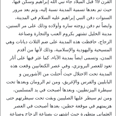
القرن 19 قبل الميلاد جاء نبي الله إبراهيم وسكن فيها،
حيث تم بعدها تسمية المدينة نسبة إليه، وتم بعد مرور
السنوات دفن النبي إبراهيم عليه السلام في المدينة،
وايضاً تم دفن زوجته ساره وأولاده وذلك على مر السنين،
مدينة الخليل تشتهر بكروم العنب والتجارة وصناعة
الزجاج، حافظت هذه المدينة على ضم الثلاث ديانات وهي
المسيحية واليهودية والإسلامية، وذلك لأنها من أقدم
المدن، وتسمى ايضاً بمدينة الآباء، كما عثر فيها على أثار
تعود للعصر البرونزي، وفي عصر الكنعانيين وقعت هذه
المدينة تحت الاحتلال حيث أُحتلت من الأشوريين و
البابليين والفرس والإغريق، ومن ثم الرومان وبعدها تحت
سيطرة
البيزنطيين
، وبعدها أصبحت في يد المسلمين،
ومن ثم سيطر عليها الصليبين وبقت تحت سيطرتهم حتى
هزيمتهم في موقعة حطين،
بعدها أصبحت في العصر
العثماني متطورة حيث اشتهرت بصناعة الزجاج وصناعة