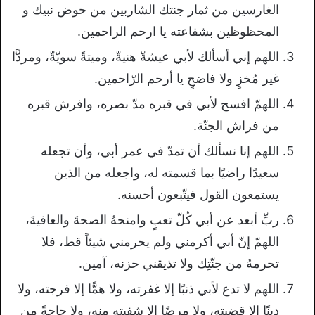
الغارسين من ثمار جنتك الشاربين من حوض نبيك و
المحظوظين بشفاعته يا ارحم الراحمين.
اللهم إني أسألك لأبي عيشةّ هنيةّ، وميتةً سويّةّ، ومردًّا
غير مُخزٍ ولا فاضحٍ يا أرحم الرّاحمين.
اللهمّ افسح لأبي في قبره مدّ بصره، وافرش قبره
من فراش الجنّة.
اللهم إنا نسألك أن تمدّ في عمر أبي، وأن تجعله
سعيدًا راضيًا بما قسمته له، واجعله من الذين
يستمعون القول فيتّبعون أحسنه.
ربِّ أبعد عن أبي كُلّ تعبٍ وامنحهُ الصحةَ والعافيةَ،
اللهمّ إنّ أبي أكرمني ولم يحرمني شيئاً قط، فلا
تحرمهُ من جنّتِك ولا تذيقني حزنه، آمين.
اللهم لا تدع لأبي ذنبًا إلا غفرته، ولا همًّا إلا فرجته، ولا
دينًا إلا قضيته، ولا مرضًا إلا شفيته منه، ولا حاجةً من