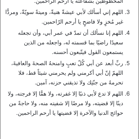
المحظوظين بشفاعته يا ارحم الراحمين.
اللهم إني أسألك لأبي عيشةّ هنيةّ، وميتةً سويّةّ، ومردًّا
غير مُخزٍ ولا فاضحٍ يا أرحم الرّاحمين.
اللهم إنا نسألك أن تمدّ في عمر أبي، وأن تجعله
سعيدًا راضيًا بما قسمته له، واجعله من الذين
يستمعون القول فيتّبعون أحسنه.
ربِّ أبعد عن أبي كُلّ تعبٍ وامنحهُ الصحةَ والعافيةَ،
اللهمّ إنّ أبي أكرمني ولم يحرمني شيئاً قط، فلا
تحرمهُ من جنّتِك ولا تذيقني حزنه، آمين.
اللهم لا تدع لأبي ذنبًا إلا غفرته، ولا همًّا إلا فرجته، ولا
دينًا إلا قضيته، ولا مرضًا إلا شفيته منه، ولا حاجةً من
حوائج الدنيا والآخرة إلا قضيتها يا أرحم الراحمين.