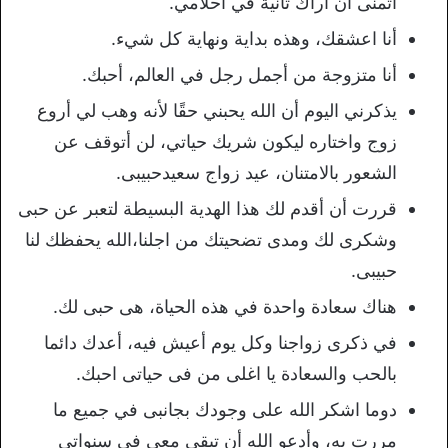
أتمنى ان أراك ثانية في أحلامي.
أنا اعشقك، وهذه بداية ونهاية كل شيء.
أنا متزوجة من أجمل رجل في العالم، أحبك.
يذكرني اليوم أن الله يحبني حقًا لأنه وهب لي أروع
زوج واختاره ليكون شريك حياتي، لن أتوقف عن
الشعور بالامتنان، عيد زواج سعيدحبيبى.
قررت أن أقدم لك هذا الهدية البسيطة لتعبر عن حبى
وشكرى لك ومدى تضحيتك من اجلنا،الله يحفظك لنا
حبيبى.
هناك سعادة واحدة في هذه الحياة، هى حبى لك.
في ذكرى زواجنا وكل يوم أعيش فيه، أعدك دائما
بالحب والسعادة يا اغلى من فى حياتى احبك.
دوما اشكر الله على وجودك بجانبى في جميع ما
مررت به، وأدعو الله أن تبقى معي في سنواتى