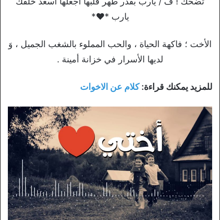
تضحك ! ف / يآرب بقدر طھر قلبھآ آجعلھآ آسعد خلقك
يارب *♥*
الأخت ؛ فاكهة الحياة ، والحب المملوء بالشغب الجميل ، وَ
لديها الأسرار في خزانة أمينة .
للمزيد يمكنك قراءة:
كلام عن الاخوات