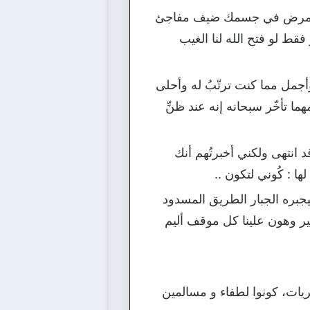
ومك مرض في جسمك ضيف مفاجئ
ط لو فتح الله لنا الغيب
 وأجمل مما كنت ترتّبُ له وأحلى
ا تأخّر سبحانه إنه عند ظنِّ
 قد انتهى ولكني أخبرتُهم أنك
 لها : كُوني لتكون ..
جبره الجبار الطريق المسدود
ر وهون علينا كل موقف أليم
ريات، كونوا لطفاء و مسالمين