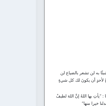
بثًا به لن تشعر بالضياع لن
حْ ﻷحدٍ أن يكونَ لك كل شيءٍ
يأتِ بها اللهُ إنَّ اللهَ لطيفٌ
نا خيرا منها”