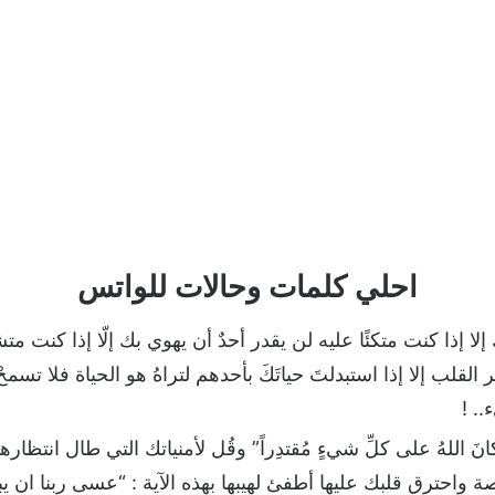
احلي كلمات وحالات للواتس
ا إذا كنت متكئًا عليه لن يقدر أحدٌ أن يهوي بك إلّا إذا كنت متش
القلب إلا إذا استبدلتَ حياتَكَ بأحدهم لتراهُ هو الحياة فلا تسم
.. !
 اللهُ على كلِّ شيءٍ مُقتدِراً” وقُل لأمنياتك التي طال انتظارها : “
واحترق قلبك عليها أطفئ لهيبها بهذه الآية : “عسى ربنا ان يبدل