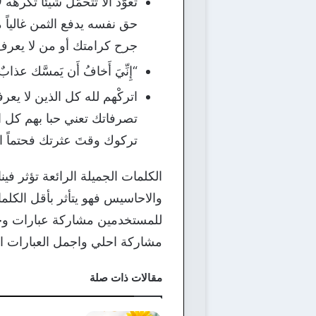
تعوَّد ألا تتحمَّل شيئاً ت
حق نفسه يدفع الثمن غالياً من
جرح كرامتك أو من لا يعرف 
“إِنِّيَ أَخافُ أَن يَمسَّك 
اتركْهم لله كل الذين لا يع
تصرفاتك تعني حبا بهم كل ا
تركوك وقتَ عثرتك فحتماً ال
الكلمات الجميلة الرائعة تؤثر ف
والاحاسيس فهو يتأثر بأقل الكلمات
للمستخدمين مشاركة عبارات وحا
مشاركة احلي واجمل العبارات ال
مقالات ذات صلة