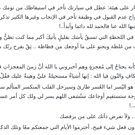
أقدار على هيئة: عطل في سيارتك تأخر في استيقاظك من ن
عدم القبول في وظيفة تأخر في الإنجاب وغيرها الكثير تذكر فق
الله عنا فالحمد لله دائما وأبداً..!
في اللحظةِ التي تسبقُ يأسَك بقليلٍ يأتيكَ أكبر مما كنت تظنُّ
 من غلظة ويحنو على ما أوجعك من فظاظة .. ثِقْ بفرج ربّك مهم
وكأنه يحتاجُ إلى مُعجزةٍ وهم أخبروني يا الله أنَّ زمنَ المعجزاتِ
كافِ والنُونِ فيا الله : إنها أشياءٌ مستحيلةٌ عليَّ وهينةٌ عليك فقُلْ
و اليُسر اما العُسر طارئ وسيرحل القلب المنكسر المتألم سي
وجة ستستقيم أوجاعك ستُشفى اللهم يسر لي ولك كل أمر عسي
.!
 .. ولآ تفرض ذآتك على من يرفضك
ون فعل شيء قبيح، أحترموا الأيام التي جمعتكم معًا وتلك الذك