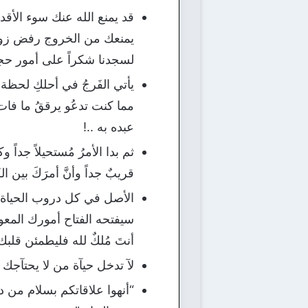
قد يمنع الله عنك سوء ال
يمنعك من الخروج رفض زواج 
لسجدنا شكراً على أمور حجبها 
يأتي الفَرجُ في أحلكِ لحظة 
مما كنت تدعُو يرققُ ما فات
عبده به ..!
ثم بدا الأمرُ مُستحيلاً جداً 
قريبٌ جداً وأنَّ أمرَكَ بين ال
الأصل في كل دروب الحياة ه
سيفتحه الفتاح أمورك المع
أنتَ مُلكٌ لله فليطمئن قلبك.
لآ تدخل حيآة من لا يحتآجك
“أنهوا علاقاتكم بسلام من د