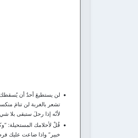
لن يستطيعَ أحدٌ أن يُسقطك إل
تشعر بالغربة لن تنامَ منكسر 
ﻷنّه إذا رحلَ ستبقى بلا شيء
قُلْ لأحلامك المستحيلة: “وكانَ
خبير” واذا ضاعت عليك فرصة 