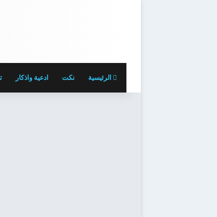
الرئيسية
نكت
ادعية واذكار
ت