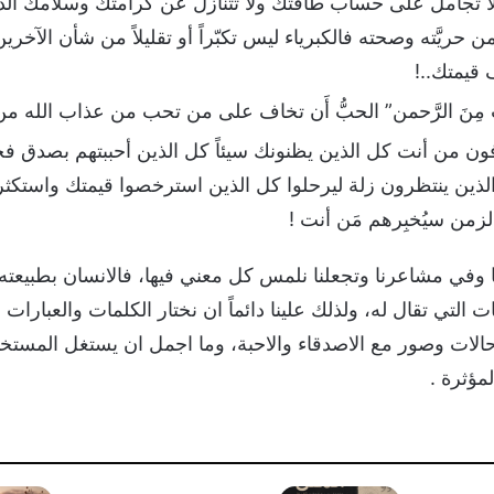
كرهه لا تجامل على حساب طاقتك ولا تتنازل عن كرامتك وسلامك 
 حريَّته وصحته فالكبرياء ليس تكبّراً أو تقليلاً من شأن الآخرين إ
قيمتك..!
عذابٌ مِنَ الرَّحمن” الحبُّ أَن تخاف على من تحب من عذاب الله من 
رفون من أنت كل الذين يظنونك سيئاً كل الذين أحببتهم بصدق ف
لذين ينتظرون زلة ليرحلوا كل الذين استرخصوا قيمتك واستكث
زمن سيُخبِرهم مَن أنت !
ينا وفي مشاعرنا وتجعلنا نلمس كل معني فيها، فالانسان بطبيعت
 التي تقال له، ولذلك علينا دائماً ان نختار الكلمات والعبارات
لات وصور مع الاصدقاء والاحبة، وما اجمل ان يستغل المستخ
مؤثرة .