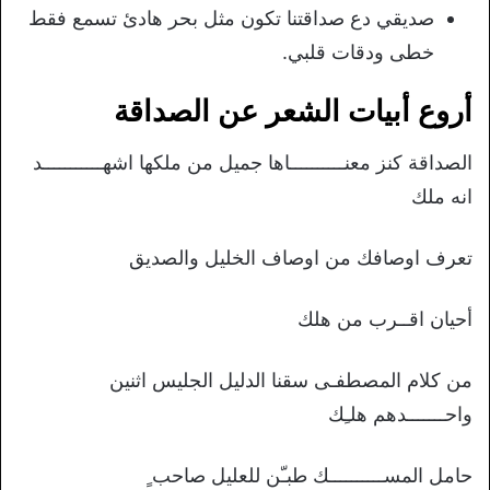
صديقي دع صداقتنا تكون مثل بحر هادئ تسمع فقط
خطى ودقات قلبي.
أروع أبيات الشعر عن الصداقة
الصداقة كنز معنــــــــــاها جميل من ملكها اشهـــــــــــد
انه ملك
تعرف اوصافك من اوصاف الخليل والصديق
أحيان اقــرب من هلك
من كلام المصطفـى سقنا الدليل الجليس اثنين
واحـــــــدهم هلـِك
حامل المســــــــــك طبـّن للعليل صاحب ٍ