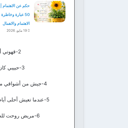
حكم عن الاهتمام |
50 عبارة وخاطرة
الاهتمام والاهمال
19 مايو، 2026
2-قهوتي أنت حلاها وزعلتي أنت رضاها وعلتي أنت دواها ونظرتك لي عمري فداها.
3-حبيبي كان ما تدري ترى حبك بدأ يسري بدمي وأنت يا عمري سكنت بداخل الشريان.
4-جيش من أشواقي متجهة إليك والقوات العاشقة قد سيطرت عليك فيجب أن تعلم أن الحب مقابل السلام.
5-عندما تعيش أحلى أيام حياتك مع حبيب العمر في أي ارض كانت تصبح جنة الأرض التي تتمنى إن لا تنتهي أبدا.
6-مريض روحت للطبيب، قام وصف لي علاج غريب، بوسة من أغلى من حبيب كل ساعة حتى أطيب.