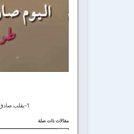
1-بقلب صادق وحنون وأيام حلوة عمرها ما تهون، دعيت رب الكون يسعدك مكان ما تكون.
مقالات ذات صلة