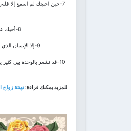
7-حين احببتك لم اسمع إلا قلب
8-أحيك عدد ما قالوا العشاق كلمة أحبك، أحبك عدد ما سطرت الأوراق كلمة أحبك.
9-إلا الإنسان الذي أحبه حباً لا يوصف إلى من تربع في قلبي وجعل حبه وساماً على صدري أحبك كثير.
10-قد نشعر بالوحدة بين كثي
للمزيد يمكنك قراءة:
تهنئة زواج ا