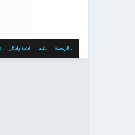
الرئيسية
نكت
ادعية واذكار
ت