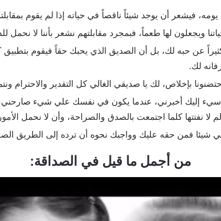
مه، فيشعر أن يوجد شيئاً ناقصاً في حياته إذا لم يقوم بمقابلت
نا ويجعلون لها طعماً، فبمجرد مقابلتهم نشعر بأننا لا نحمل للدني
اً عن حبه لك، بل أن الصديق الذي يحبك حقاً فيقوم بتطبيق كل
انه لك.
ضنونا بإخلاص، لك يا صديقي الغالي كل التقدير والاحترام ونتم
أسيء إليك أخبرني، عندما يكون في نفسك علي شيء صارحني، و
لم لا نفتتها كلما اجتمعت بالصدق والصراحة، وأن لا نحمل الأمور
في شيئا فمن حقه عليك وواجبك نحوه أن ترده إلى الطريق الصح
من أجمل ما قيل في الصداقة: