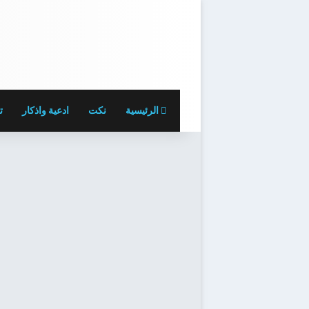
الرئيسية
نكت
ادعية واذكار
ت