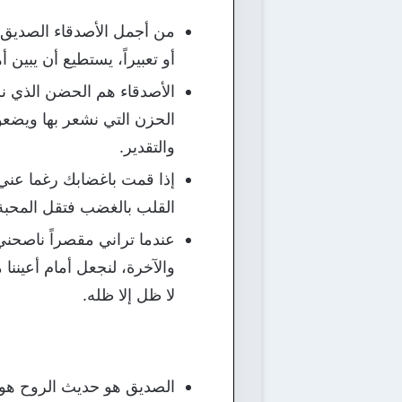
من أجمل الأصدقاء الصديق ا
أو تعبيراً، يستطيع أن يبين أ
الأصدقاء هم الحضن الذي نر
الحزن التي نشعر بها ويضعون
والتقدير.
إذا قمت باغضابك رغما عني 
القلب بالغضب فتقل المحبة
عندما تراني مقصراً ناصحني 
والآخرة، لنجعل أمام أعيننا
لا ظل إلا ظله.
الصديق هو حديث الروح هو ا