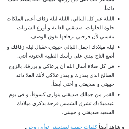
دائماً.
الليلة غير كل الليالي، الليلة ليلة زفاف أغلى الملكات
حلوة الحلوات، صديقتي الغالية و أوزع الشربات
بنفسي لأن فرحتي بزفافها تفوق الوصف.
ليلة ميلادك اجمل الليالي حبيبتي،عقبال ليلة زفافك و
أضع التاج بيدي على رأسك الطيبة الحنونة أنتي.
في كل صلاة أسال الله أن يرعاكي و يرزقك بالزوج
الصالح الذي يقدرك و يقدر غلاكي لأنك الغلا ذاته
حبيبتي و صديقتي و أختي أيضاً.
القمر من جمالك صديقتي يتوارى كسوفاً، و في يوم
عيدميلادك تشرق الشمس فرحة بذكرى ميلادك
السعيد صديقتي و حبيبتي.
و شاهد أيضاً
كلمات جميلة لصديقتي توأم روحي
.