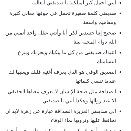
أنتي أجمل كنز أمتلكتة يا صديقتي الغالية
صديقتي كلمة صغيرة تحمل في جوفها معاني كثيرة
ومفاهيم واسعة
صحيح إننا جسدين لكن أنا وأنتي عقل واحد أتمني من
الله دوام المحبة بيننا
اعيذك صديقتي من كل ما يبكيك ويحزنك وينزع
ابتسامتك
الصديق الوفي هو الذي يعرف أغنية قلبك ويغنيها لك
عندما تنسي كلماتها
الصداقة مثل صحة الإنسان لا تعرف معناها الحقيقي
الا عند زوالها وهكذا أنتي يا صديقتي
الي صديقتي العزيزة الصداقة عبارة عن زهرة لابد ان
نحافظ عليها ونرويها بماء الوفاء
صديقتي أرجوكِ، كوني بقربي، كوني ظلي حين أبحث