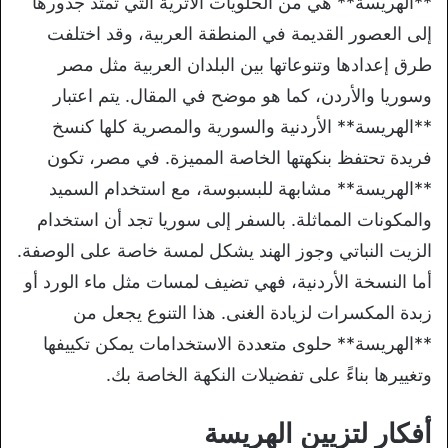
**الهريسة** هي من الحلويات الأثرية التي تمتد جذورها
إلى العصور القديمة في المنطقة العربية، وقد اختلفت
طرق إعدادها وتنوعاتها بين البلدان العربية مثل مصر
وسوريا والأردن، كما هو موضح في المقال. يتم اعتبار
**الهريسة** الأردنية والسورية والمصرية كلها كنسخ
فريدة تحتفظ بنكهتها الخاصة المميزة. في مصر، تكون
**الهريسة** مشابهة للبسبوسة، مع استخدام السميد
والمكونات المماثلة. بالسفر إلى سوريا تجد أن استخدام
الزيت النباتي وجوز الهند يشكل لمسة خاصة على الوصفة.
أما النسخة الأردنية، فهي تضيف لمسات مثل ماء الورد أو
زبدة المكسرات لزيادة الغنى. هذا التنوع يجعل من
**الهريسة** حلوى متعددة الاستخدامات يمكن تكييفها
وتغييرها بناءً على تفضيلات النكهة الخاصة بك.
أفكار لتزيين الهريسة