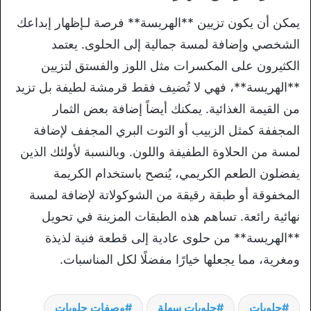
يمكن أن يكون تزيين **الهريسة** فرصة لـإظهار إبداعك
الشخصي وإضافة لمسة جمالية إلى الحلوى. يعتمد
الكثيرون على المكسرات مثل اللوز والفستق لتزيين
**الهريسة**، فهي لا تُضيف فقط قرمشة لطيفة بل تزيد
من القيمة الغذائية. يمكنك أيضاً إضافة بعض الثمار
المجففة كمثل الزبيب أو التوت البري المجفف لإضافة
لمسة من الحلاوة الطفيفة واللون. وبالنسبة لأولئك الذين
يفضلون الطعم الكريمي، يُنصح باستخدام الكريمة
المخفوقة أو طبقة رقيقة من الشوكولاتة لإضافة لمسة
نهائية رائعة. تساهم هذه الطبقات المزينة في تحويل
**الهريسة** من حلوى عادية إلى قطعة فنية لذيذة
ومغرية، مما يجعلها خيارًا مفضلًا لكل المناسبات.
حلويات
حلويات سهلة
وصفات حلويات