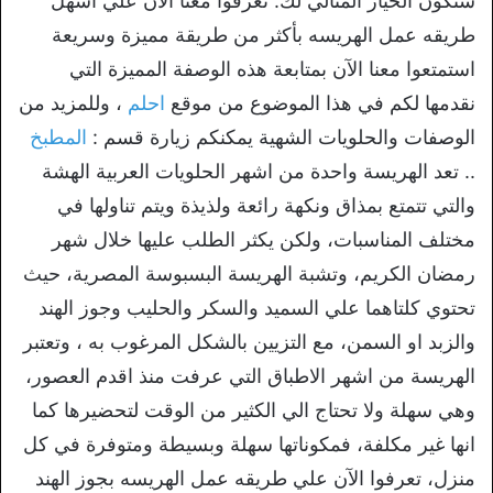
ستكون الخيار المثالي لك. تعرفوا معنا الآن علي اسهل
طريقه عمل الهريسه بأكثر من طريقة مميزة وسريعة
استمتعوا معنا الآن بمتابعة هذه الوصفة المميزة التي
نقدمها لكم في هذا الموضوع من موقع
احلم
، وللمزيد من
الوصفات والحلويات الشهية يمكنكم زيارة قسم :
المطبخ
.. تعد الهريسة واحدة من اشهر الحلويات العربية الهشة
والتي تتمتع بمذاق ونكهة رائعة ولذيذة ويتم تناولها في
مختلف المناسبات، ولكن يكثر الطلب عليها خلال شهر
رمضان الكريم، وتشبة الهريسة البسبوسة المصرية، حيث
تحتوي كلتاهما علي السميد والسكر والحليب وجوز الهند
والزبد او السمن، مع التزيين بالشكل المرغوب به ، وتعتبر
الهريسة من اشهر الاطباق التي عرفت منذ اقدم العصور،
وهي سهلة ولا تحتاج الي الكثير من الوقت لتحضيرها كما
انها غير مكلفة، فمكوناتها سهلة وبسيطة ومتوفرة في كل
منزل، تعرفوا الآن علي طريقه عمل الهريسه بجوز الهند