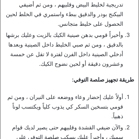
تدريجية لخليط البيض وقلبيهم ، ومن ثم أضيفي
البيكنج بودر والدقيق ببطء واستمري في الخلط لحين
الحصول على خليط متجانس.
وأخيراً قومي بدهن صينية الكيك بالزيت وعليك برشها
بالدقيق ، ومن ثم صبي الخليط داخل الصينية وبعدها
أدخلي الصينية داخل الفرن لفترة لا تقل عن خمسة
وعشرون دقيقة أو لحين نضوج الكيك.
طريقة تجهيز صلصة التوفي:
أولاً عليك إحضار وعاء ووضعه على النيران ، ومن ثم
قومي بتسخين السكر كي يذوب كلياً ويكتسب لوناً
ذهبياً.
والآن ضيفي القشدة وقلبيهم حتى يصير لديك قوام
سميك ، وأخيراً عليك بسكب صلصة التوفي على