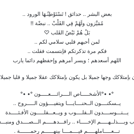
بعض البشر .. حدائق ! تَسْتَوْطِنُـهَا الورود ..
مُمَيَّزون ولَهُمْ فِي القَلْبْ .. نبضْة !!
بَلْ هُمْ نَبْضُ القَلب ♡
لمن أحبهم قلبي سلامي لكم ..
فكم مرة تذكرتكم فإبتسمت فقلت ..
اللهم أسعدهم ؛ ويسر أمرهم وإحفظهم دائما يارب
 بإمتلاكك وجها جميلا بل يكون بإمتلاكك عقلا جميلا و قلبا جميلا
°• •°الأشخـــــاص الــــرائــــعـــــون °• •°
يــسكنــــون الــحنــــايــــا ويتفيــــؤون الـــــروح ..
يـــتـــوســــدون الــقلــــوب و ويــعـــقلـــــون الأفـئـــــدة
وبــــذلــهـــــم الإخـــــاء .. رافـــدهـــــم الـــصــــدق ومنبـــعـه
تـــعـــــاملهـــــم فيــــمــــا بينهــــــم رحمـــــــة .