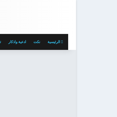
الرئيسية
نكت
ادعية واذكار
ت