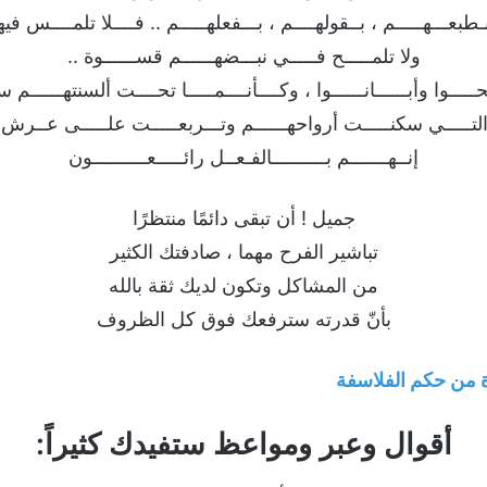
بـطبعـــهـــــم ، بــقولهــــم ، بـــفعلهـــــم .. فــــلا تلمــــس فيه
ولا تلمـــــح فـــــي نبـــضهــــــم قســــــوة ..
ـــوا وأبــــــانــــــوا ، وكــــأنــــمـــــا تحــــت ألسنتهــــــم سحــ
 التـــــي سكنـــــت أرواحهــــــم وتـــربعـــــت علـــــى عــرش نقـ
إنــهـــــــم بــــــــــالفـعــل رائـــــعــــــــــون
ﺟﻤﻴﻞ ! ﺃﻥ ﺗﺒﻘﻰ ﺩﺍﺋﻤًﺎ ﻣﻨﺘﻈﺮًﺍ
ﺗﺒﺎﺷﻴﺮ ﺍﻟﻔﺮﺡ ﻣﻬﻤﺎ ، ﺻﺎﺩﻓﺘﻚ ﺍﻟﻜﺜﻴﺮ
ﻣﻦ ﺍﻟﻤﺸﺎﻛﻞ ﻭﺗﻜﻮﻥ ﻟﺪﻳﻚ ﺛﻘﺔ ﺑﺎﻟﻠﻪ
ﺑﺄﻥّ ﻗﺪﺭﺗﻪ ﺳﺘﺮﻓﻌﻚ ﻓﻮﻕ ﻛﻞ ﺍﻟﻈﺮﻭﻑ
 من حكم الفلاسفة
أقوال وعبر ومواعظ ستفيدك كثيراً: