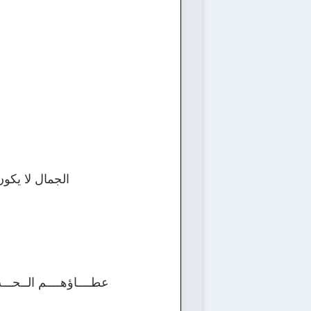
الجمال لا يكون
عطــــاؤهــــم الــحـــب 