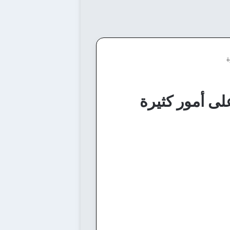
ة
ى أمور كثيرة