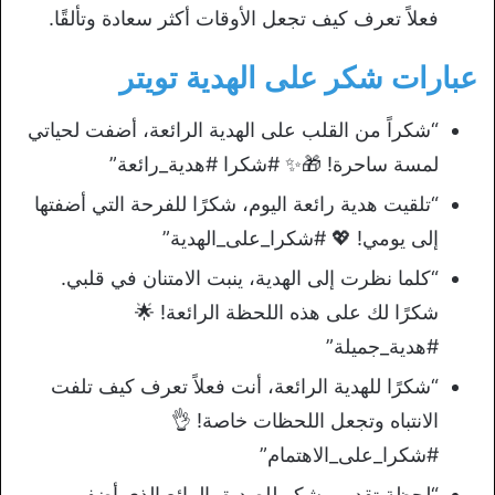
فعلاً تعرف كيف تجعل الأوقات أكثر سعادة وتألقًا.
عبارات شكر على الهدية تويتر
“شكراً من القلب على الهدية الرائعة، أضفت لحياتي
لمسة ساحرة! 🎁✨ #شكرا #هدية_رائعة”
“تلقيت هدية رائعة اليوم، شكرًا للفرحة التي أضفتها
إلى يومي! 💖 #شكرا_على_الهدية”
“كلما نظرت إلى الهدية، ينبت الامتنان في قلبي.
شكرًا لك على هذه اللحظة الرائعة! 🌟
#هدية_جميلة”
“شكرًا للهدية الرائعة، أنت فعلاً تعرف كيف تلفت
الانتباه وتجعل اللحظات خاصة! 👌
#شكرا_على_الاهتمام”
“لحظة تقدير وشكر للصديق الرائع الذي أضفى