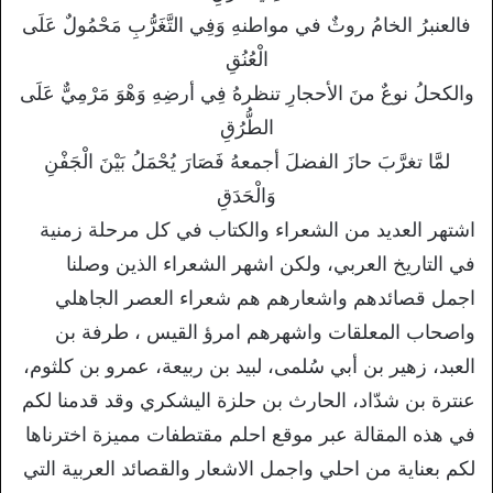
فالعنبرُ الخامُ روثٌ في مواطنهِ وَفِي التَّغَرُّبِ مَحْمُولٌ عَلَى
الْعُنُقِ
والكحلُ نوعٌ منَ الأحجارِ تنظرهُ فِي أرضِهِ وَهْوَ مَرْمِيٌّ عَلَى
الطُّرُقِ
لمَّا تغرَّبَ حازَ الفضلَ أجمعهُ فَصَارَ يُحْمَلُ بَيْنَ الْجَفْنِ
وَالْحَدَقِ
اشتهر العديد من الشعراء والكتاب في كل مرحلة زمنية
في التاريخ العربي، ولكن اشهر الشعراء الذين وصلنا
اجمل قصائدهم واشعارهم هم شعراء العصر الجاهلي
واصحاب المعلقات واشهرهم امرؤ القيس ، طرفة بن
العبد، زهير بن أبي سُلمى، لبيد بن ربيعة، عمرو بن كلثوم،
عنترة بن شدّاد، الحارث بن حلزة اليشكري وقد قدمنا لكم
في هذه المقالة عبر موقع احلم مقتطفات مميزة اخترناها
لكم بعناية من احلي واجمل الاشعار والقصائد العربية التي