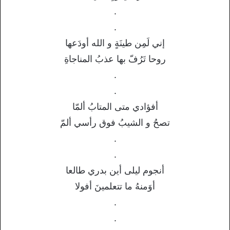
.
.
إني لَمِن طينَةٍ و الله أودَعها
روحا تَرُفّ بها عذبُ المناجاةِ
.
.
أفؤادي متى المتابُ ألمّا
تصحُ و الشيبُ فوق رأسي ألمّ
.
.
أنجوم ليلى أين بدري طالعا
أوَمنهُ ما تتعلمينَ أفولا
.
.