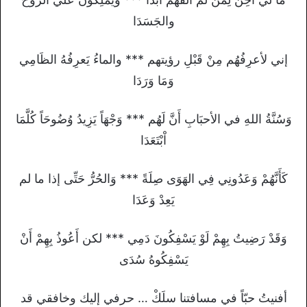
والجَسَدَا
إني لأعرِفُهُم مِنْ قَبْلِ رؤيتهم *** والماءُ يَعرِفُهُ الظَامِي
وَمَا وَرَدَا
وَسُنَّةُ اللهِ في الأحبَابِ أَنَّ لَهُم *** وَجْهَاً يَزِيدُ وُضُوحَاً كُلَّمَا
اْبْتَعَدَا
كَأَنَّهُمْ وَعَدُونِي فِي الهَوَى صِلَةً *** وَالحُرُّ حَتِّى إذا ما لم
يَعِدْ وَعَدَا
وَقَدْ رَضِيتُ بِهِمْ لَوْ يَسْفِكُونَ دَمِي *** لكن أَعُوذُ بِهِمْ أَنْ
يَسْفِكُوهُ سُدَى
أفنيتُ حبّاً في مسافتنا سلَكْ … حرفي إليك وخافقي قد