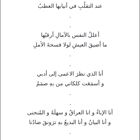
عند التقلُبِ في أنيابها العطبُ
.
.
أعللُ النفس بالآمالِ أرقبُها
ما أضيقَ العيشِ لولا فسحةَ الأملِ
.
.
أنا الذي نظرَ الاعمى إلى أدبي
و أسمَعَت كلكاتي من بهِ صمَمُ
.
.
أنا الإباءُ و انا العراقُ و سهلَهُ و المُنحنى
و أنا البيانُ و أنا البديعُ بهِ ترَونقَ ضادُنا
.