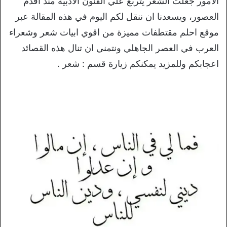
الامور جعلت الشعر يتربع علي الفنون الادبية منذ اقدم
العصور، ويسعدنا ان ننقل لكم اليوم في هذه المقالة عبر
موقع احلم مقتطفات مميزة من اقوي ابيات شعر وشعراء
العرب في العصر الجاهلي ونتمني ان تنال هذه القصائد
اعجابكم وللمزيد يمكنكم زيارة قسم : شعر .