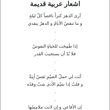
اشعار عربية قديمة
أرى الدهرَ كنزاً ناقصاً كلّ ليلةٍ
و ما تنقصُ الأيامُ و الدهرُ ينفدي
.
.
إذا طَمِحَت للحياةِ النفوسُ
فلا بُدّ أن يستجيبَ القدر
.
.
أبَت لي حملُ الضيْمِ نَفسٌ أبِيَةٌ
و قلبٌ إذا سَيّمَ الأذى شبّ وقدُه
.
.
إن الأفاعي و إن لانت ملامِسُها