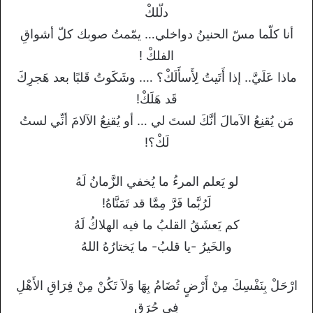
دلّلكْ
أنا كلّما مسّ الحنينُ دواخلي… يمّمتُ صوبك كلّ أشواقِ
الفلكْ !
ماذا عَلَيَّ.. إذا أَتَيتُ لِأَسأَلَكْ؟ …. وشَكَوتُ قَلبًا بعد هَجرِكَ
قَد هَلَكْ!
مَن يُقنِعُ الآمالَ أنَّكَ لستَ لي … أو يُقنِعُ الآلامَ أنِّي لستُ
لَكْ؟!
لو يَعلم المرءُ ما يُخفي الزَّمانُ لَهُ
لَرُبَّما فَرَّ مِمَّا قد تَمَنَّاهُ!
كم يَعشَقُ القلبُ ما فيه الهلاكُ لَهُ
والخَيرُ -يا قلبُ- ما يَختارُهُ اللهُ
ارْحَلْ بِنَفْسِكَ مِنْ أَرْضٍ تُضَامُ بِهَا وَلاَ تَكُنْ مِنْ فِرَاقِ الأَهْلِ
فِي حُرَقِ