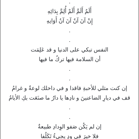
.
أَلَمٌ أَلَمَّ أَلَمْ أُلِمَّ بِدَائِهِ
إِنْ آنَ آنٌ آنَ آنُ أَوَانِهِ
.
.
النفس تبكي على الدنيا و قد عَلِمَت
أن السلامة فيها تركُ ما فيها
.
.
إن كنت مثلي للأحبةِ فاقدا و في داخلك لوعةٌ و غرامُ
قف في ديارِ الضاعنينَ و نادِها يا دارُ ما صنَعَت بكِ الأيامُ
.
.
إن لم يَكُن صَفو الوِدادِ طبيعةٌ
فلا خيرَ في ودٍ يجيءُ تَكَلُفا