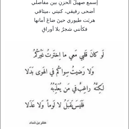
إسمع صهيلَ الحزنِ بين مفاصلي
أضحى رفيقي، كنيتي ،ميثاقي
هربَت طيوري حينَ ضاعَ أمانها
فكأنني شجرٌ بلا أوراقِ