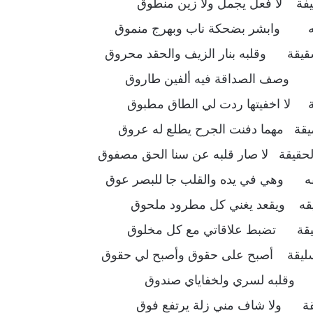
فة لا فعل يجمل ولا زين منطوق
قه وابشر بضحكة ناب وبهرج منموق
قيقة وقلبه بنار الزيف والحقد محروق
قة وصف الصداقة فيه ألفين طاروق
ة لا اخفيتها ردت لي الطاق مطبوق
قة مهما دفنت الجرح يطلع له عروق
لحقيقة لا صار قلبه عن سنا الحق مصفوق
قه وهي في يده والقلب جا للبصر عوق
قه ويقعد يغني كل مطرود ملحوق
وثيقة تضبط علاقاتي مع كل مخلوق
لسليقة أصبح على حقوق وأصبح لي حقوق
قة وقلبه لسري ولخفاياي صندوق
قة ولا شاف مني زلة يرتفع فوق