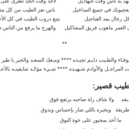
أشهد به ناس وقت البهاذيل لاجد وقت الجد تطرى على ال
عجبونك في جميع المداخيل ناس تعز الطيب من كل مد
كل رجال يمد الفناجيل يتبع دروب الطيب في كل الأح
 العمر ماهوب فريق المشاكيل والهرج ما يرفع من الناس د
**
وفـاء والطـيب دايـم تجيـده **** ومـعك السعـد والخير يا طير
المراجـل والأوادم شـهيـده **** شـيء مؤكـد شايفينـه بالأعـي
طيب قصير:
ديقه ولا شاف زلة صاحبه يرتفع فوق
طريقة ويخبره باللي صار بإحساس وبذوق
 ما أحد بمجبور على خوة البوق