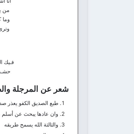
أنا 
من ي
وما 
وترى
فـيك ال
حشـت 
شعر عن المرجلة وال
طبع الصديق الكفو يعذر ص
وان عادها يبحث عن أسلم 
والثالثة الله يسمح طريقه