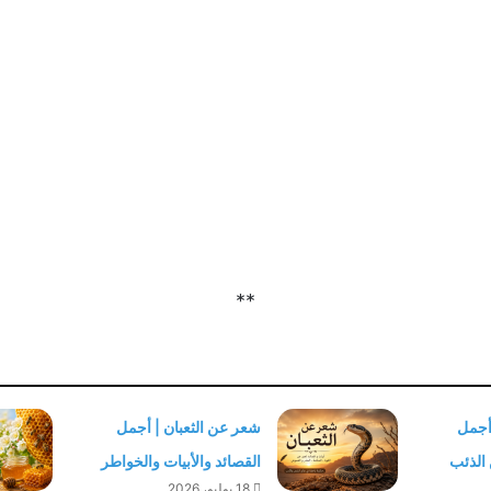
**
أجمل
شعر عن الثعبان | أجمل
 الذئب
القصائد والأبيات والخواطر
18 يوليو، 2026