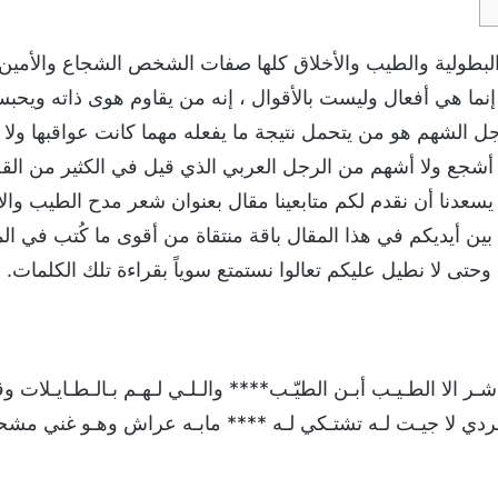
لبطولية والطيب والأخلاق كلها صفات الشخص الشجاع والأمين 
إنما هي أفعال وليست بالأقوال ، إنه من يقاوم هوى ذاته ويحبسها
ل الشهم هو من يتحمل نتيجة ما يفعله مهما كانت عواقبها ولا تخ
 أشجع ولا أشهم من الرجل العربي الذي قيل في الكثير من الق
 يسعدنا أن نقدم لكم متابعينا مقال بعنوان شعر مدح الطيب و
أيديكم في هذا المقال باقة منتقاة من أقوى ما كُتب في الم
وحتى لا نطيل عليكم تعالوا نستمتع سوياً بقراءة تلك الكلمات.
اشـر الا الطـيـب أبـن الطيّـب**** والـلـي لـهـم بـالـطـايـلات 
لـردي لا جيـت لـه تشتـكي لـه **** مابـه عراش وهـو غني مش