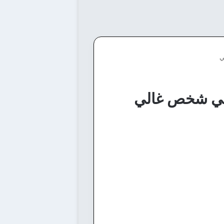
ي
 في شخص غالي