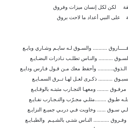
ليقة لكن لكل إنسان ميزات وفروق
 على النبي أعداد ما لاحت بروق
فـــــاروق ………. والسـوق لـه سايـم وشـاري وبايـع
السـوق ………. والنـاس تطلـب نـادرات البضـايـع
ـى الـذوق……….. وأحفظ معك مـن قـول فـارس ودايـع
مسبـوق ………. ذكـرى لعـل لهـا تــرق السمـايـع
رفـوق …….. ومعهـا التجـارب مثبتـه بالوقـايـع
ه طـوق ……..مثلـي مجـرّب والتـجـارب نفـايـع
ي سـوق …… وخاويت فـي دربـي جميـع النزايـع
 وفـروق ……….. النـاس شتـى بالشـيـم والطبـايـع