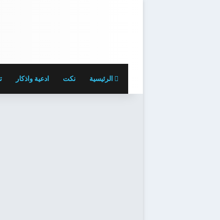
الرئيسية
نكت
ادعية واذكار
ت