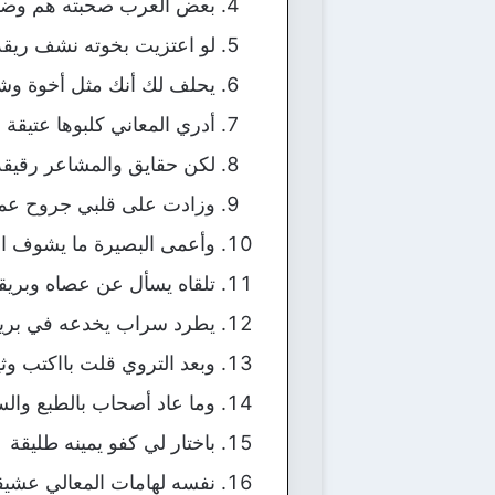
بعض العرب صحبته هم وضي
لو اعتزيت بخوته نشف ري
يحلف لك أنك مثل أخوة وش
أدري المعاني كلبوها عتي
لكن حقايق والمشاعر رقيق
وزادت على قلبي جروح عمي
وأعمى البصيرة ما يشوف ا
تلقاه يسأل عن عصاه وبري
يطرد سراب يخدعه في بري
وبعد التروي قلت بااكتب 
وما عاد أصحاب بالطبع وا
باختار لي كفو يمينه طلي
نفسه لهامات المعالي عشي