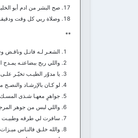
صح البشر من ادم أبو الخ
وصلاة ربي كل وقت ودقيقة
**
الشعـر لـه فاتـل وناقـض و
واللي ربح ببضاعتـه يمـدح 
يا مدوّر الطيـب تخيّـر عل
لو كـان بالإرشـاد والنصـح 
جواهرٍ معهـا شـذى المسـك م
واللي لبس من جوهر المرجلـ
سافرت لي طرقه وطبيـت لـ
والله خلـق فالنـاس ميـزات