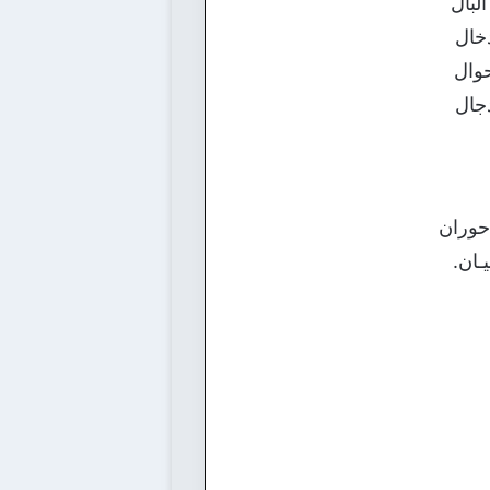
بال
خال
وال
جال
 حوران
ـان.