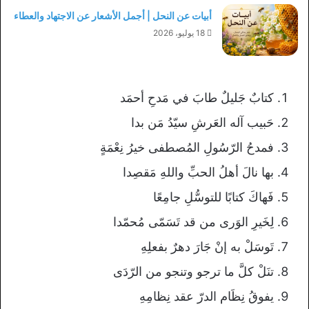
أبيات عن النحل | أجمل الأشعار عن الاجتهاد والعطاء
18 يوليو، 2026
كتابٌ جَليلٌ طابَ في مَدحِ أحمَد
حَبيب آله العَرشِ سيّدُ مَن بدا
فمدحُ الرّسُولِ المُصطفى خيرُ نِعْمَةٍ
بها نالَ أهلُ الحبِّ واللهِ مَقصِدا
فَهاكَ كتابًا للتوسُّلِ جامِعًا
لِخَيرِ الوَرى من قد تَسَمّى مُحمّدا
تَوسَلْ به إنْ جَارَ دهرٌ بفعلِهِ
تنَلْ كلَّ ما ترجو وتنجو من الرّدَى
يفوقُ نِظَام الدرّ عقد نِظامِهِ