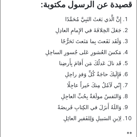
قصيدة عن الرسول مكتوبة:
إِنَّ الَّذي بَعَثَ النَبِيَّ مُحَمَّدًا
جَعَلَ الخِلافَةَ في الإِمامِ العادِلِ
وَلَقَد نَفَعتَ بِما مَنَعتَ تَحَرُّجًا
مَكسَ العُشورِ عَلى جُسورِ الساحِلِ
قَد نالَ عَدلُكَ مَن أَقامَ بِأَرضِنا
فَإِلَيكَ حاجَةُ كُلِّ وَفدٍ راحِلِ
إِنّي لَآمُلُ مِنكَ خَيراً عاجِلًا
وَالنَفسُ مولَعَةٌ بِحُبِّ العاجِلِ
وَاللَهُ أَنزَلَ في الكِتابِ فَريضَةً
لِاِبنِ السَبيلِ وَلِلفَقيرِ العائِلِ
**