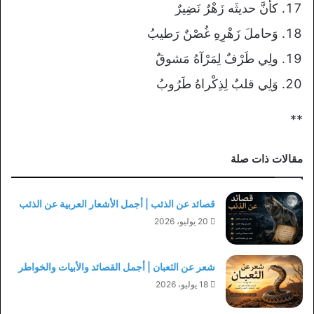
كأنَّ حديثَه زَهْرٌ نَضِيرٌ
وَحاملَ زَهْرِهِ غُصْنٌ رَطيبُ
ولِي طَرْفٌ لِمَرْآهُ مَشوقٌ
وَلِي قلبٌ لِذِكْراهُ طَرُوبُ
**
مقالات ذات صلة
قصائد عن الذئب | أجمل الأشعار العربية عن الذئب
20 يوليو، 2026
شعر عن الثعبان | أجمل القصائد والأبيات والخواطر
18 يوليو، 2026