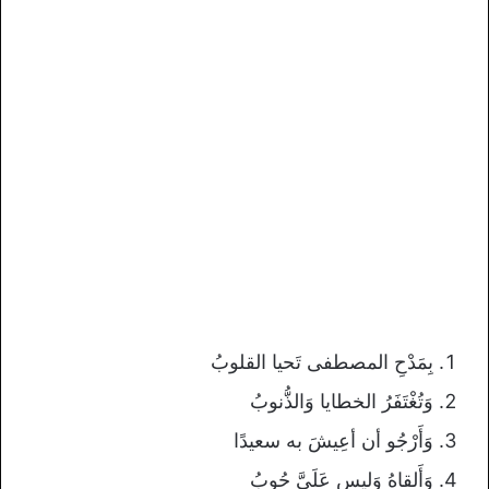
بِمَدْحِ المصطفى تَحيا القلوبُ
وَتُغْتَفَرُ الخطايا وَالذُّنوبُ
وَأَرْجُو أن أعِيشَ به سعيدًا
وَأَلقاهُ وَليس عَلَيَّ حُوبُ