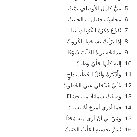
نبيٌّ كامل الأوصافِ تَمَّتْ
محاسِنُه فقيل له الحبيبُ
يُفَرِّجُ ذِكْرُهُ الكُرُباتِ عنا
إذا نَزَلَتْ بساحَتِنا الكُروبُ
مدائحُه تَزيدُ القَلْبَ شَوْقًا
إليه كأنها حَلْيٌ وَطيبُ
وَأَذْكُرُهُ وَلَيْلُ الخَطْبِ داجٍ
عَلَيَّ فَتَنْجَلِي عني الخُطوبُ
وَصَفْتُ شمائلًا منه حِسَانًا
فما أدري أمدحٌ أمْ نَسيبُ
وَمَنْ لي أنْ أرى منه مُحَيّاً
يُسَرُّ بحسنِهِ القلْبُ الكئِيبُ