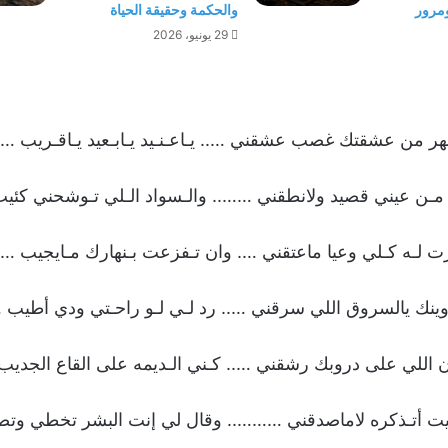
ومرور
والحكمة وحقيقة الحياة
29 يونيو، 2026
ر من عشقتك غصب عشقني ….. يـاعـنـيد يـابـعيد يـاقـريب …
مـن عيني قصيد ولانطقني …….. والـسواد الـلي تـوشحني كئيب
 لـه كـلي وعيا ماعتقني …. وان تـفزعت بـنهارك مـايجيب …
وينك يالسروق اللي سرقني ….. رد لـي لـو راحـتي ودي أطيب 
ن اللي على دروبك رشقني ….. كـني الـديمه على القاع الجدي
يت أتـذكره لاماصدقني ……….. وقال لي إنت البشر تخطي وت