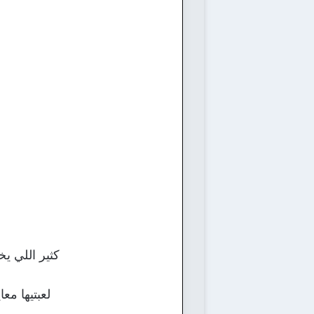
كثير اللي ي
لعبتيها م