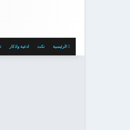
الرئيسية
نكت
ادعية واذكار
ت