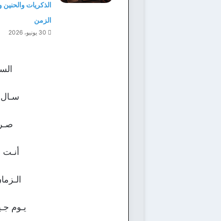
الذكريات والحنين 
الزمن
30 يونيو، 2026
السه
سـال 
صـرت
أنـت 
الـزما
يـوم جـ