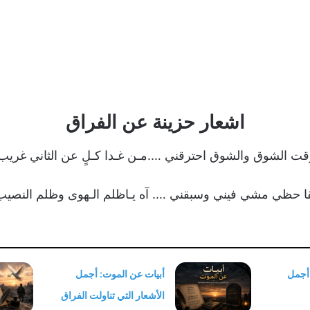
اشعار حزينة عن الفراق
قت الشوق والشوق احترقني ….مـن غـدا كـلٍ عن الثاني غريب
ا حظي مشي فيني وسبقني …. آه يـاظلم الـهوى وظلم النصيب
 أجمل
أبيات عن الموت: أجمل
الأشعار التي تناولت الفراق