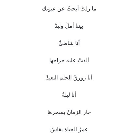
ما زلتُ أبحثُ عن عيونك
بيننا أملٌ وليدْ
أنا شاطئٌ
ألقتْ عليه جراحها
أنا زورقُ الحلم البعيدْ
أنا ليلةٌ
حار الزمانُ بسحرها
عمرُ الحياة يقاسُ