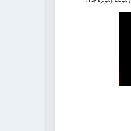
مؤلمة ومؤثرة جداً .