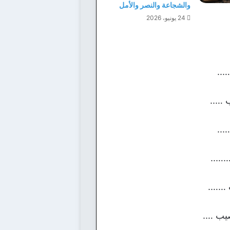
والشجاعة والنصر والأمل
24 يونيو، 2026
…..
 …..
…..
……..
ب …….
صيب ….