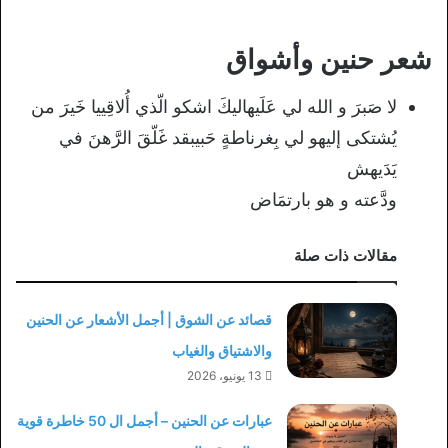
شعر حنين وأشواق
لا صَبرَ و الله لي عَلَيهاليكَ اشكو الّذي أُلاقِييا خَيرَ من
يُشتكى إليهو لي بِغرناطةٍ حَبيبقد غَلّقَ الرَّهنَ في
يَدَيهش
ودَّعته و هو بارتمَاض
مقالات ذات صلة
قصائد عن الشوق | أجمل الأشعار عن الحنين
والاشتياق والغياب
13 يونيو، 2026
عبارات عن الحنين – أجمل ال 50 خاطرة قوية