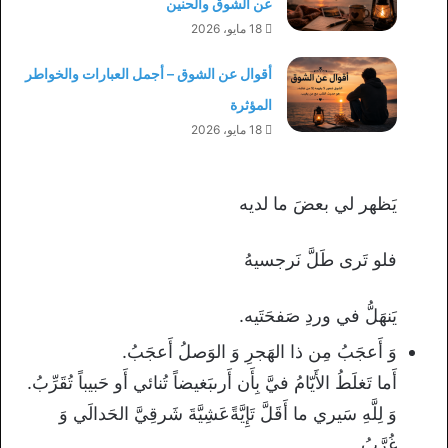
عن الشوق والحنين
18 مايو، 2026
أقوال عن الشوق – أجمل العبارات والخواطر
المؤثرة
18 مايو، 2026
يَظهر لي بعضَ ما لديه
فلو تَرى طَلَّ نَرجسيهُ
يَنهَلُّ في وردِ صَفحَتَيه.
وَ أَعجَبُ مِن ذا الهَجرِ وَ الوَصلُ أَعجَبُ.
أَما تَغلَطُ الأَيّامُ فيَّ بِأَن أَرىبَغيضاً تُنائي أَو حَبيباً تُقَرِّبُ.
وَ لِلَّهِ سَيري ما أَقَلَّ تَإِيَّةًعَشِيَّةَ شَرقِيَّ الحَدالَي وَ
غُرَّبُ.