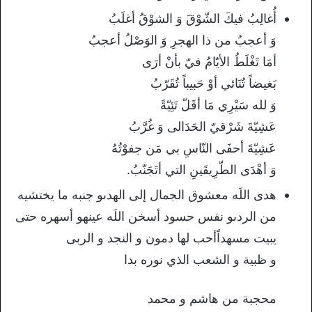
أُغالِبُ فيكَ الشّوْقَ وَ الشوْقُ أغلَبُ
وَ أعجبُ من ذا الهجرِ وَ الوَصْلُ أعجبُ
أمَا تَغْلَطُ الأيّامُ فيّ بأنْ أرَى
بَغيضاً تُنَائي أوْ حَبيباً تُقَرّبُ
وَ لله سَيْرِي مَا أقَلّ تَئِيّةً
عَشِيّةَ شَرْقيّ الحَدَالى وَ غُرَّبُ
عَشِيّةَ أحفَى النّاسِ بي مَن جفوْتُهُ
وَ أهْدَى الطّرِيقَينِ التي أتَجَنّبُ.
هدى اللَه معشوق الجمال إلى الهدىو جنبه ما يختشيه
من الردىو نفس حسود أسخن اللَه عينهو أسهره حتى
يبيت مسهداًأحب لها دمون و النجد و الربى
و ظبية و الشعب الذي نوره بدا
محجبة من هاشم و محمد