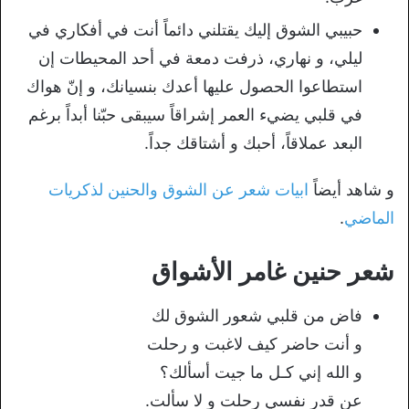
حبيبي الشوق إليك يقتلني دائماً أنت في أفكاري في
ليلي، و نهاري، ذرفت دمعة في أحد المحيطات إن
استطاعوا الحصول عليها أعدك بنسيانك، و إنّ هواك
في قلبي يضيء العمر إشراقاً سيبقى حبّنا أبداً برغم
البعد عملاقاً، أحبك و أشتاقك جداً.
و شاهد أيضاً
ابيات شعر عن الشوق والحنين لذكريات
الماضي
.
شعر حنين غامر الأشواق
فاض من قلبي شعور الشوق لك
و أنت حاضر كيف لاغبت و رحلت
و الله إني كـل ما جيت أسألك؟
عن قدر نفسي رحلت و لا سألت.