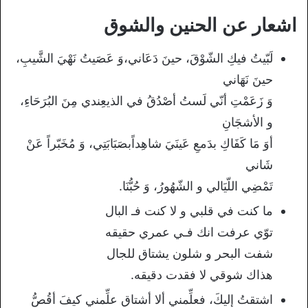
اشعار عن الحنين والشوق
لَبّيتُ فيكِ الشّوْقَ، حينَ دَعَاني،وَ عَصَيتُ نَهْيَ الشَّيبِ،
حينَ نَهَاني
وَ زَعَمْتِ أنّي لَستُ أصْدُقُ في الذيعِندي مِنَ البُرَحَاءِ،
و الأشجَانِ
أوَ مَا كَفَاكِ بدَمعِ عَينَيَ شاهِداًبصَبَابَتِي، وَ مُخَبّراً عَنْ
شَاني
تَمْضِي اللّيَالي و الشّهُورُ، وَ حُبُّنَا.
ما كنت في قلبي و لا كنت فـ البال
توّي عرفت انك فـي عمري حقيقه
شفت البحر و شلون يشتاق للجال
هذاك شوقي لا فقدت دقيقه.
اشتقتُ إليكَ، فعلِّمني ألا أشتاق علِّمني كيفَ أقُصُّ