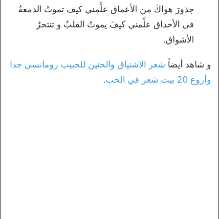
جذورَ هواكَ من الأعماق علِّمني كيف تموتُ الدمعةُ
في الأحداق علِّمني كيفَ يموتُ القلبُ و تنتحرُ
الأشواق.
و شاهد أيضاً
شعر الاشتياق والحنين للحبيب رومانسي جدا
وأروع 20 بيت شعر في الحب
.