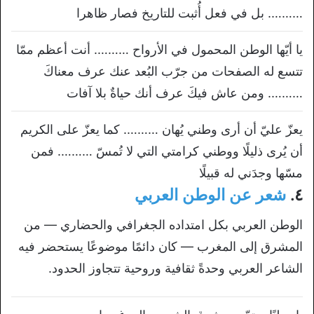
………. بل في فعل أُثبت للتاريخ فصار ظاهرا
يا أيّها الوطن المحمول في الأرواح ………. أنت أعظم ممّا
تتسع له الصفحات من جرّب البُعد عنك عرف معناكَ
………. ومن عاش فيكَ عرف أنك حياةٌ بلا آفات
يعزّ عليّ أن أرى وطني يُهان ………. كما يعزّ على الكريم
أن يُرى ذليلًا ووطني كرامتي التي لا تُمسّ ………. فمن
مسّها وجدَني له قبيلًا
٤.
شعر عن الوطن العربي
الوطن العربي بكل امتداده الجغرافي والحضاري — من
المشرق إلى المغرب — كان دائمًا موضوعًا يستحضر فيه
الشاعر العربي وحدةً ثقافية وروحية تتجاوز الحدود.