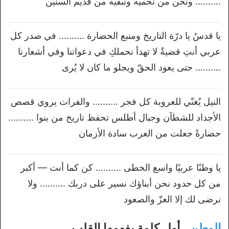
………. ونحن من نحميه ونُبقيه من قديم السنين
يا قدسُ يا درّة التاريخ ومنبع الحضارة ………. في صدر كل
عربي أنتِ قضيةٌ لا تهدأ نحملكِ في دعواتنا وفي أشعارنا
………. حتى يعود الحقّ ويجلو ما كان لا يُرى
النيل يُغنّي للعروبة كل فجر ………. والفرات يروي قصص
الأجداد للشطآن وجبال أطلس تحفظ تاريخ من بنوا ……….
حضارةً جعلت من العرب سادة الأزمان
يا وطنًا عربيًا واسع الخطى ………. كن كما أنت — أكبر
من كل حدود نحن أبناؤك نسير على دربك ………. ولا
نرضى لك إلا العزّ والصعود
الوطن
.. أول كلمة يفهمها القلب