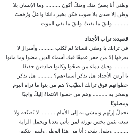
وطني أنا بعضٌ منك ومنكَ أكون ………. وما الإنسان بلا
وطن إلا صدى بلا صوت فكن بخير دائمًا واعلُ ورُفعتَ
………. وابقَ ما بقيتُ وابقَ ما بقي الموت
قصيدة: تراب الأجداد
في ترابك يا وطني قصائدُ لم تُكتَب ………. وأسرارٌ لا
يعرفها إلا من حفر عميقًا فيك أسماء الذين مضوا وما ماتوا
………. وفيك دماء من ضحّوا وكانوا صادقينَ حقيقًا
يا أرضَ الأجداد هل تذكر أسماءهم؟ ………. هل تذكر
خطواتهم فوق ترابك الطيّب؟ هم من بنوا ما نراه اليوم
ونفخر به ………. وهم من جعلوا الانتماءَ إليكَ واجبًا
ومطلوبًا
نحملُ إرثَهم ونمشي به إلى الأمام ………. لا نُضيّعه ولا
نبيعه بثمن بخس نورثه لمن يأتي بعدنا ويحمل الراية
………. ويقول بفخر: أنا من هذا الوطن وليس ينكص