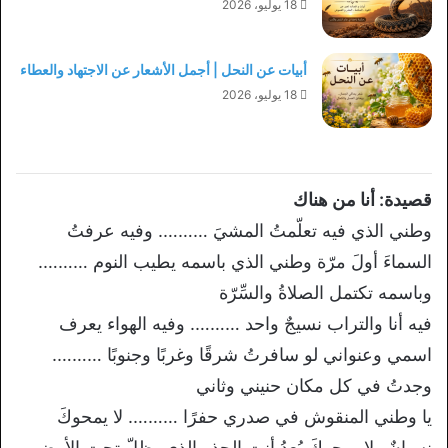
18 يوليو، 2026
أبيات عن النحل | أجمل الأشعار عن الاجتهاد والعطاء
18 يوليو، 2026
قصيدة: أنا من هناك
وطني الذي فيه تعلّمتُ المشيَ ………. وفيه عرفتُ
السماءَ أولَ مرّة وطني الذي باسمه يطيب النوم ……….
وباسمه تكتمل الصلاةُ والسِّرّة
فيه أنا والتراب نسيجٌ واحد ………. وفيه الهواء يعرف
اسمي وعنواني لو سافرتُ شرقًا وغربًا وجنوبًا ……….
وجدتُ في كل مكان حنيني وثاني
يا وطني المنقوش في صدري حفرًا ………. لا يمحوكَ
نسيانٌ ولا يمحوكَ بُعدُ أنت الجذر الذي يظلّ تحت الأرض