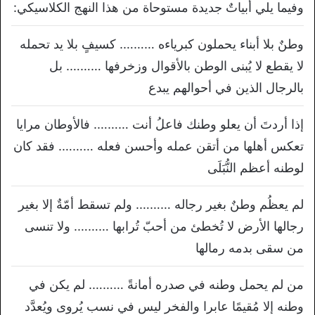
وفيما يلي أبياتٌ جديدة مستوحاة من هذا النهج الكلاسيكي:
وطنٌ بلا أبناء يحملون كبرياءه ………. كسيفٍ بلا يد تحمله
لا يقطع لا يُبنى الوطن بالأقوال وزخرفها ………. بل
بالرجال الذين في أحوالهم يبدع
إذا أردتَ أن يعلو وطنك فاعلُ أنت ………. فالأوطان مرايا
تعكس أهلها من أتقن عمله وأحسن فعله ………. فقد كان
لوطنه أعظم النُّبَلَى
لم يعظُم وطنٌ بغير رجاله ………. ولم تسقط أمّةٌ إلا بغير
رجالها الأرض لا تُخطئ من أحبّ تُرابها ………. ولا تنسى
من سقى بدمه رمالها
من لم يحمل وطنه في صدره أمانةً ………. لم يكن في
وطنه إلا مُقيمًا عابرا والفخر ليس في نسب يُروى ويُعدَّد