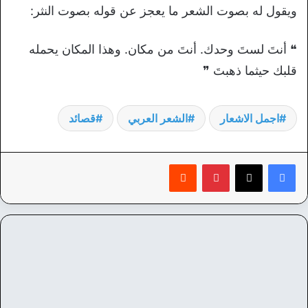
ويقول له بصوت الشعر ما يعجز عن قوله بصوت النثر:
❝ أنتَ لستَ وحدك. أنتَ من مكان. وهذا المكان يحمله
قلبك حيثما ذهبتَ ❞
اجمل الاشعار
الشعر العربي
قصائد
بينتيريست
‏Reddit