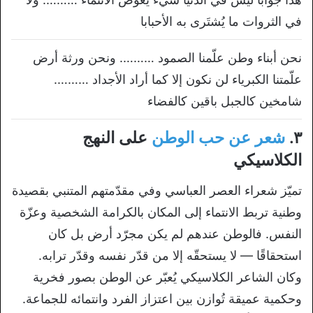
في الثروات ما يُشتَرى به الأحبابا
نحن أبناء وطن علّمنا الصمود ………. ونحن ورثة أرض
علّمتنا الكبرياء لن نكون إلا كما أراد الأجداد ……….
شامخين كالجبل باقين كالفضاء
٣.
شعر عن حب الوطن
على النهج
الكلاسيكي
تميّز شعراء العصر العباسي وفي مقدّمتهم المتنبي بقصيدة
وطنية تربط الانتماء إلى المكان بالكرامة الشخصية وعزّة
النفس. فالوطن عندهم لم يكن مجرّد أرض بل كان
استحقاقًا — لا يستحقّه إلا من قدّر نفسه وقدّر ترابه.
وكان الشاعر الكلاسيكي يُعبّر عن الوطن بصور فخرية
وحكمية عميقة تُوازن بين اعتزاز الفرد وانتمائه للجماعة.