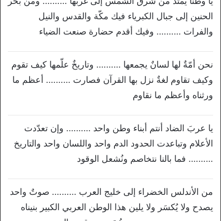
يا وطنًا يمتدّ من شرق الشمس إلى غربها ………. ومن بحر
الحنين إلى جبال الكبرياء فيك مكّة والقدس والنيل
والفرات ………. وفيك أقدم حضارة صنعت الضياء
نحن أمّةٌ لها لسانٌ يجمعها ………. وتاريخٌ علّمها كيف تقوم
وكيف تقاوم لغةٌ نزل بها القرآن فصارت ………. أعظم ما
ورثناه وأعظم ما نقاوم
يا عربَ الضاد أنتم أبناء وطن واحد ………. وإن تعدّدت
الأعلام وتباعدت الحدود الدم واحد واللسان واحد والتاريخ
………. فما بالنا نتخاصم ونُشعل الوقود
من الأندلس الخضراء إلى خليج العرب ………. صوتٌ واحد
يصدح ولا يُكسَر ولا يلين هذا الوطن العربي الكبير بنيناه