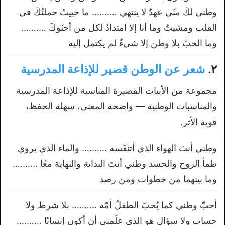
وطني لكَ منّي عهدٌ لا ينتهي ………. ما حييتُ حملتُكَ في
القلب ومشيتُ وما أنا إلا امتدادٌ لكل من أحبّوكَ ……….
وما الحبّ بلا وطن إلا شيءٌ لم يكتمل إليه
٢.
شعر عن الوطن قصير للإذاعة المدرسية
مجموعة من الأبيات القصيرة المناسبة للإذاعة المدرسية
والمناسبات الوطنية — واضحة المعنى، سهلة الحفظ،
قوية الأثر.
وطني أنتَ الهواء الذي أتنفّسه ………. والماء الذي يروي
ظمأ الروح والجسد وطني أنتَ البداية والنهاية معًا ……….
وما بينهما من خطوات ومن رصد
أحبّ وطني كما يُحبّ الطفلُ أمّه ………. بلا شرط ولا
حساب ولا سؤال هو الذي علّمني أن أكون إنسانًا ……….