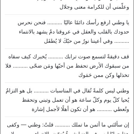
وعلّمني أن للكرامة معنى وجلال
يا وطني ارفع رأسك دائمًا عاليًا ………. فنحن نحرس
حدودك بالقلب والعقل في عروقنا دمٌ يشهد بالانتماء
………. وفي أعيننا نورٌ من حبّكَ لا يُطفَل
قف دقيقةً لتسمع صوت ترابك ………. يُخبرك كيف سقاه
من سبقوك الأرض تحفظ من أحبّها ومَن ضحّى ………. فلا
تخذلها وكن ممن حَمَوك
وطني ليس كلمةً تُقال في المناسبات ………. بل هو التزامٌ
يُحيا كلّ يوم وكلّ ساعة هو أن تعمل وتبني وتحفظ
وتُعطي ………. هو أن تكون أهلًا لأجمل إشارة
إن سألتَني ما أثمن ما تملك ………. قلتُ: وطني — وكفى
هذا جوابًا ليس في الدنيا شيءٌ يُعوّض الانتماء ………. ولا