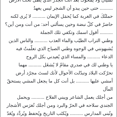
………. حتى حين يبدو أن الشجر ليس يعهدُ
حملتُكَ في الغربة كما يُحمَل الإيمان ………. لا يُرى لكنه
حاضرٌ في كلّ نبضة وحين يسألني أحد: من أنت ومن أين؟
………. أقول اسمك وتكفي تلك الجملة
وطني التراب الطيّب والماء العذب ………. والناس الذين
يُشبهونني في الوجوه وطني الصباح الذي تعلّمتُ فيه
الدعاء ………. والمساء الذي يُعيدني بكل الروح
يا وطني لك في صدري مقامٌ لا يُشغَل ………. مهما
تحرّكت البلاد وتبدّلت الأحوال لأنك لستَ مجرّد أرض
أمشي عليها ………. بل أنت كل ما يجعل المشي يستحقّ
المآل
من أجلك يعمل الشاعر ويبني الفلاح ………. ويحمل
الجندي سلاحه في الحرّ والبرد ومن أجلك تُغرَس الأشجار
وتُبنى المدارس ………. ويُكتَب التاريخ ويُحفظ ويُردَّد ويُعَدّ