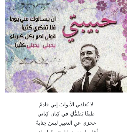
لا تُغلِقي الأبوابَ إني قادمٌ
طيفًا يَضُمُّكِ في كِيان كِياني
عجزي عنِ التعبيرِ ليسَ جِنايةً
أغلى الحديثِ إذا مَنعتُ لساني