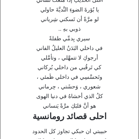
يا بُؤرةَ الضوءِ النَّديَّةَ حاولي
لو مرَّةً أن تَسكني شِرياني
ذوبي بهِ ..
سيري بِدمِّي طفلةً
في داخلي البَدَنُ العليلُ الفاني
أرجوكِ لا تتمهَّلي ، وتأمَّلي
كي تَرقُبي من داخلي بُركاني
وتَحسَّسِي في داخلي ظَمئي ،
شعوري ، وَحشَتي ، حِرماني
كلُ الذي أخشاهُ في دنيا الهوى
هو أنَّ قلبَكِ مرَّةً يَنساني
احلى قصائد رومانسية
حبيبتي ان حبكي تجاوز كل الحدود