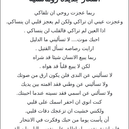
ربما عجزت روحي ان تلقاكي
وعجزت عيني ان تراكي ولكن لم يعجز قلبي ان ينساكي.
اذا العين لم تراكي فالقلب لن ينساكي .
احبك موت…. لا تسأليني ما الدليل
ارايت رصاصه تسأل القتيل .
ربما يبيع الانسان شيئا قد شراه
لكن لا يبيع قلباً قد هواه .
لا تسأليني عن الندى فلن يكون ارق من صوتك
ولا تسأليني عن وطني فقد اقمته بين يديك
ولا تسألني عن اسمي فقد نسيته عندما احببتك.
كنت انوي ان احفر اسمك على قلبي
ولكنني خشيت ان تزعجك دقات قلبي.
أن يأست يوما من حبك وفكرت في الانتحار
فلن اشنق نفسي او اطلق على نفسي النار ولن القي