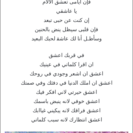
ﻓﺈﻥ ﺃﻳﺎﻣﻰ ﺗﻌﺸﻖ ﺍﻷﻻﻡ
ﻳﺎ ﻋﺎﺷﻘﻲ
ﺇﻥ ﻛﻨﺖ ﻋﻦ ﺣﺒﻰ ﺗﺒﻌﺪ
ﻓﺈﻥ ﻗﻠﺒﻰ ﺳﻴﻈﻞ ﻳﻨﺾ ﺑﺎﻟﺤﻨﻴﻦ
ﻭﺳﺄﻇـﻞ ﺃﻧﺎ ﻟﻚ ﻋﺎﺷﻘ ﻟﺤﺒﻚ ﺍﻟﺒﻌﻴﺪ
في قربك اعشق
ان اقرا كلماتي في عينيك
اعشق ان اشعر وجودي في روحك
اعشق ان املك الدنيا في دفئك وفي صمتك
اعشق حيرتي لاني افكر فيك
اعشق خوفي لانه ينبض باسمك
اعشق فراقك لانه يبكيني غياابك
اعشق انتظارك لانه سبب كلماتي