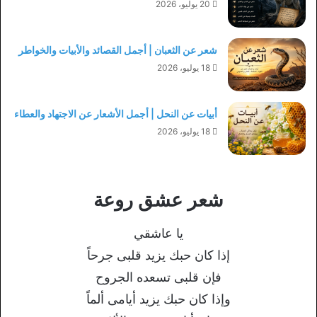
20 يوليو، 2026
شعر عن الثعبان | أجمل القصائد والأبيات والخواطر
18 يوليو، 2026
أبيات عن النحل | أجمل الأشعار عن الاجتهاد والعطاء
18 يوليو، 2026
شعر عشق روعة
ﻳﺎ ﻋﺎﺷﻘﻲ
ﺇﺫﺍ ﻛﺎﻥ ﺣﺒﻚ ﻳﺰﻳﺪ ﻗﻠﺒﻰ ﺟﺮﺣﺎً
ﻓﺈﻥ ﻗﻠﺒﻰ ﺗﺴﻌﺪﻩ ﺍﻟﺠﺮﻭﺡ
ﻭﺇﺫﺍ ﻛﺎﻥ ﺣﺒﻚ ﻳﺰﻳﺪ ﺃﻳﺎﻣﻰ ﺃﻟﻤﺎً