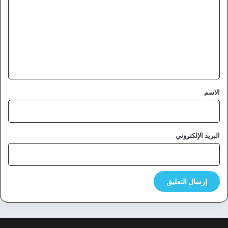
ت
ع
ل
ي
ق
*
الاسم
البريد الإلكتروني