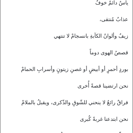
يأسٌ دائمٌ خوفٌ
عذابٌ مُنتقى،
زيفٌ وألوانُ الكآبةِ بانسجامْ لا تنتهي
قصصُ الهوى دوماً
بوردٍ أحمرٍ أو أبيضٍ أو غصنِ زيتونٍ وأسرابِ الحمامْ
نحن ارتضينا قصةً أُخرى
فراقٌ رائعٌ لا ينحني للشّوقِ والذّكرى، ويقبلُ بالملامْ
نحن ابتدعنا غربةً كُبرى