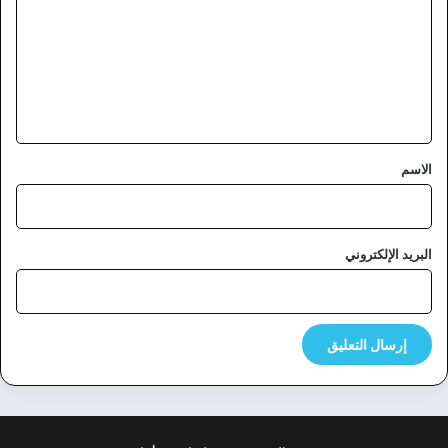
ت
ع
ل
ي
ق
*
الاسم
البريد الإلكتروني