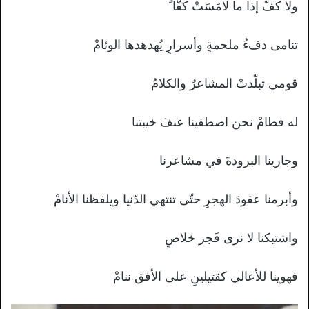
ولا كفٌّ إذا ما لامَسَتْ كفّا ً
تنامى دفءُ ملحمةٍ وأسرارٍ يُهدهدها الوئامْ
قومي تبلّدتْ المشاعرُ والكلامُ
له فطامْ نحن اصطفينا عنفَ خيبتنا
وجارينا البرودةَ في مشاعرنا
وأبرمنا عقودَ الهجرِ حتّى تنتهي الدّنيا ويلفظنا الأنامْ
واشتبكنا لا نرى فَجر خلاصٍ
فهوينا للأعالي كقتيلينِ على الأفق ننامْ