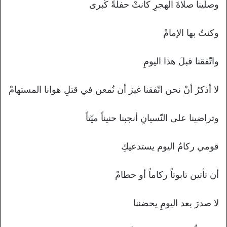
وصلّينا صلاةَ الهجرِ كانتْ حفلةً كُبرى
وكنتُ بها الإمامْ
واتّفقنا قبلَ هذا اليومِ
لا أذكرُ أنْ نحن اتّفقنا غيرَ أن نُمعن في قتلِ هوانا المستهامْ
وتراضينا على النّسيانِ أنجبنا حنيناً ميّتاً
قومي ركامُ اليوم يستدعيكِ
أن تأتين تابوتاً ركاماً أو حطامْ
لا صدرَ بعد اليومِ يحضننا