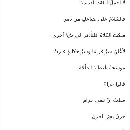
لا أحملُ العُقَد القديمةَ
فالسّلامُ على ضياعكِ من دمي
سكتَ الكلامْ فلتأذني لي مرّةً أخرى
لأعُلنَ سرَّ غربتنا وسرَّ حكايةٍ عبرتْ
موشحةً بأغطيةِ الظّلامْ
قالوا حرامْ
فقلتُ إنْ نبقى حرامْ
حزنٌ يجرُ الحزنَ