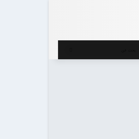
ع المظلم
بحث
عن