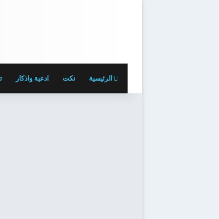
الرئيسية
نكت
ادعية واذكار
ت