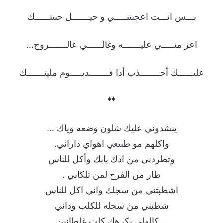
بـــس انـــت اعجبتنـــــي و حيـــــــل حبيتــــــك
اعز منـــــي عليـــــــه وغالــــــي عالـــــــروح…
عليــــــك أجــــــــذب أذا فــــــــديـــــوم مليتـــــــك
**
ينشدوني عليك شلون وضعه وياك …
واكلهم مو طبيعي اهواي داراني.
وتطردني من ادك بابك وأكل للناس
طار من الفرح لمن تلكاني .
اشطبتني من سجلك واني اكل للناس
شطبني من سجله للكلب وداني
…كالولي يكرهك كلت غلطانين