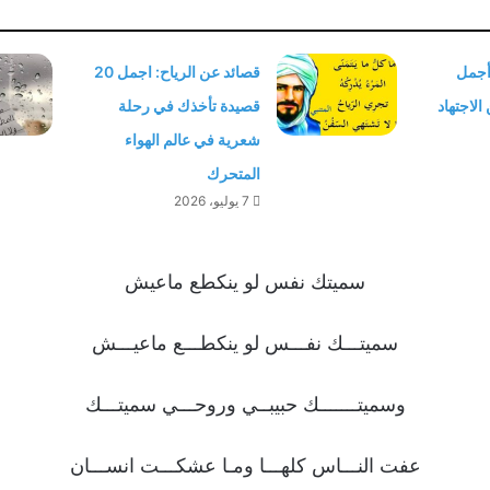
 أجمل
قصائد عن الرياح: اجمل 20
الاجتهاد
قصيدة تأخذك في رحلة
شعرية في عالم الهواء
المتحرك
7 يوليو، 2026
سميتك نفس لو ينكطع ماعيش
سميتـــك نفـــس لو ينكطـــع ماعيـــش
وسميتـــــــك حبيبــي وروحـــي سميتـــك
عفت النـــاس كلهـــا ومـا عشكـــت انســـان