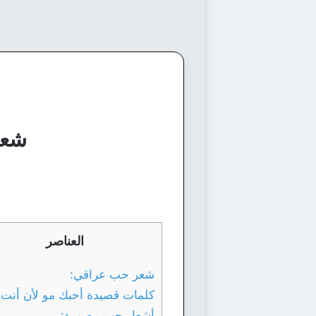
شعر
العناصر
شعر حب عراقي:
كلمات قصيدة أحبك مو لأن أنت 
أشعار حب مصورة: