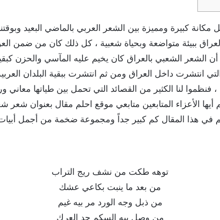
مكانة كبيرة ومميزة بين الشعر العربي بالماضي البعيد وبوقتنا ا
راق ببيئة متواضعة وبحياة شعبية ، كل ذلك كان من ضمن الع
تى أن الشعر الشعبي بالعراق كان يخيم عليه المآسي والحزن كبقي
لتي انتشرت داخل العراق ومن ثم انتشرت ببقية البلدان العربي
 فنظموا لنا الكثير من القصائد التي تحمل بين طياتها معاني و
م أيها الأعزاء المتابعين متابعي موقع احلم مقال بعنوان شعر
 في هذا المقال كم كبير جداً ومجموعة ضخمة من أجمل أبيات
توهه طكت من نشف ريج التراب
من بعد ما ينبت بكاعي عشك
من ذبل وجه الورد مر بيه غيم
من وصل بيه السكم حد العرك