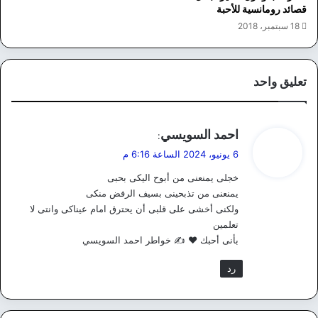
قصائد رومانسية للأحبة
18 سبتمبر، 2018
تعليق واحد
ي
احمد السويسي
:
ق
6 يونيو، 2024 الساعة 6:16 م
و
خجلى يمنعنى من أبوح اليكى بحبى
ل
يمنعنى من تذبحينى بسيف الرفض منكى
ولكنى أخشى على قلبى أن يحترق امام عيناكى وانتى لا
تعلمين
بأنى أحبك ♥️ ✍️ خواطر احمد السويسي
رد