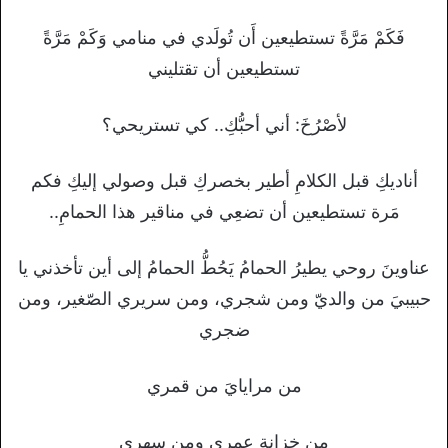
فَكَمْ مَرَّةً تستطيعين أَن تُولَدي في منامي وَكَمْ مَرَّةً
تستطيعين أن تقتليني
لأصْرُخَ: أني أحبُّكِ.. كي تستريحي؟
أناديكِ قبل الكلامِ أطير بخصركِ قبل وصولي إليكِ فكم
مَرة تستطيعين أن تضعِي في مناقير هذا الحمامِ..
عناوينَ روحي يطيرُ الحمامُ يَحُطُّ الحمامُ إلى أين تأخذني يا
حبيبيَ من والديّ ومن شجري، ومن سريري الصّغير، ومن
ضجري
من مرايايَ من قمري
من خزانة عمري ومن سهري