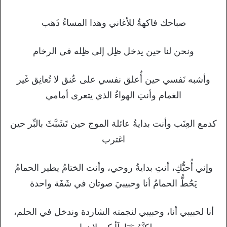
صباحك فاكهةٌ للأغاني وهذا المساءُ ذَهب
ونحن لنا حين يدخل ظِل إلى ظِله في الرخام
وأشبه نَفسي حين أُعلق نفسي على عُنق لا تُعانِق غَير
الغمام وأنتِ الهواءُ الذي يتعرى أمامي
كدمع العِنَب وأنت بدايةُ عائلة الموج حين تَشَبَّثَ بالبِّر حين
اغترب
وإني أُحبُّكِ، أنتِ بدايةُ روحي، وأنت الختامُ يطير الحمامُ
يَحُطُّ الحمامُ أنا وحبيبيَ صوتان في شَفَة واحدة
أنا لحبيبي أنا، وحبيبي لنجمته الشاردة وندخل في الحلم،