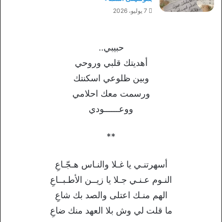
7 يوليو، 2026
حبيبي..
أهديتك قلبي وروحي
وبين ظلوعي اسكنتك
ورسمت معك احلامي
ووعــــــودي
**
أسهرتنـي يا غـلا والنـاس هـجّـاعِ
النـوم عـنـي جـلا يا زيــن الأطـبــاعِ
الهم منـك اعتلى والصد بك شاعِ
ما قلت لي وش بلا العهد منك ضاعِ