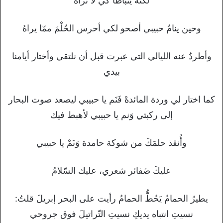
لكنَّهُ يَتَبَاطَأ كي لا نراه
وحين ينامُ حبيبي أصحو لكي أحرس الحُلْمَ ممّا يراهُ
وأطردُ عنه الليالي التي عبرت قبل أن نلتقي وأختار أيامنا
بيدي
كما اختار لي وردة المائدهْ فَنَم يا حبيبي ليصعد صوت البحار
إلى ركبتي وَنم يا حبيبي لأهبط فيك
وأُنقذ حلمَكَ من شوكة حامدة وَنَمْ يا حبيبي
عليكَ ضَفائر شعري، عليك السّلامُ
يطيرُ الحمامُ يَحُطُّ الحمامُ رأيت على البحر إبريلَ قلتُ:
نسيتِ انتباه يديكِ نسيتِ التّراتيلَ فوق جروحي