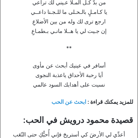
من بدّ كـل المـلا عـيني لك تراعي
يا كـامـلٍ بالـحـلى ما للـجـنا داعــي
ارجع ترى لك وله من بين الأضلاعِ
إن جـيت لي يا هــلا مانـي بـطمـاعِ
**
أسافر في عينيك أبحث عن مأوى
أيا رحبة الأحداق ياعذبة النجوى
نسيت على أهدابك السود عالمي
للمزيد يمكنك قراءة :
ابحث عن الحب
قصيدة محمود درويش في الحب:
أعدِّي لي الأرضَ كي أستريحَ فإني أُحبُّكِ حتى التّعَب