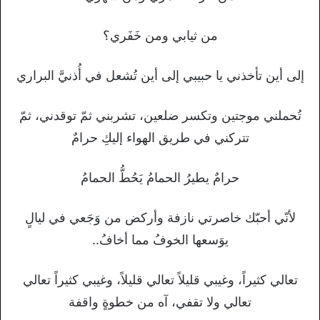
من ثيابي ومن خَفَري؟
إلى أين تأخذني يا حبيبي إلى أين تُشعل في أُذنيَّ البراري
تُحملني موجتين وتكسر ضلعين، تشربني ثمّ توقدني، ثمّ
تتركني في طريق الهواء إليكِ حرامٌ
حرامٌ يطيرُ الحمامُ يَحُطُّ الحمامُ
لأنّي أحبّك خاصرتي نازفة وأركض من وَجَعي في ليالٍ
يوَسعها الخوفُ مما أخافُ..
تعالي كثيراً، وغيبي قليلاً تعالي قليلاً، وغيبي كثيراً تعالي
تعالي ولا تقفي، آه من خطوةٍ واقفة