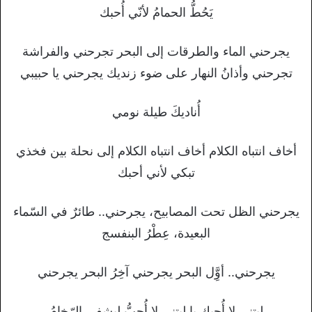
يَحُطُّ الحمامُ لأنّي أُحبك
يجرحني الماء والطرقات إلى البحر تجرحني والفراشة
تجرحني وأذانُ النهار على ضوء زنديك يجرحني يا حبيبي
أُناديكَ طيلة نومي
أخاف انتباه الكلام أخاف انتباه الكلام إلى نحلة بين فخذي
تبكي لأني أحبك
يجرحني الظل تحت المصابيح، يجرحني.. طائرٌ في السّماء
البعيدة، عِطْرُ البنفسج
يجرحني.. أوَِّل البحر يجرحني آخِرُ البحر يجرحني
ليتني لا أُحبك يا ليتني لا أُحبُّ ليشفى الرّخامُ