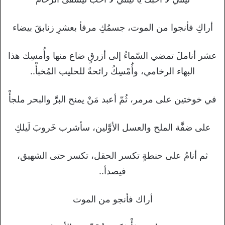
أراكِ فأنجوا من الموت، جسمُكِ مرفأ بعشرِ زنابقَ بيضاء
عشر أناملَ تمضي السّماءُ إلى أزرقٍ ضاع منها وأُمسِك هذا
البهاء الرخامي، وأُمْسِكُ رائحةً للحليب المُخبأْ..
في خوختين على مرمر، ثُمّ أعبد مَنْ يمنح البرَّ والبحر ملجأْ
على ضفَّة الملح والعسل الأوَّلين، سأشرب خَروبَ لَيلكِ
ثم أنامُ على حنطةٍ تكسر الحقل، تكسر حتى الشهيق،
فيصدأ..
أراك فأنجو من الموت