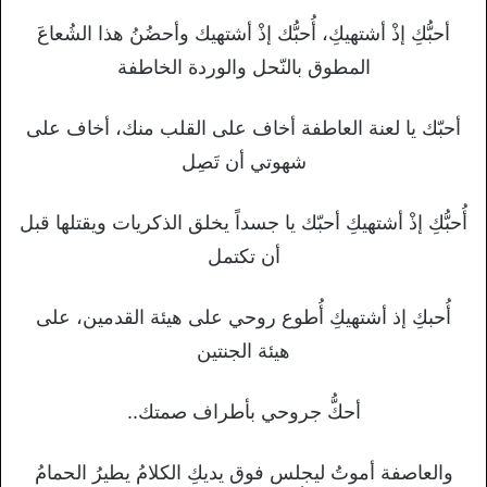
أحبُّكِ إذْ أشتهيكِ، أُحبُّك إذْ أشتهيك وأحضُنُ هذا الشُعاعَ
المطوق بالنّحل والوردة الخاطفة
أحبّك يا لعنة العاطفة أخاف على القلب منك، أخاف على
شهوتي أن تَصِل
أُحبُّكِ إذْ أشتهيكِ أحبّك يا جسداً يخلق الذكريات ويقتلها قبل
أن تكتمل
أُحبكِ إذ أشتهيكِ أُطوع روحي على هيئة القدمين، على
هيئة الجنتين
أحكُّ جروحي بأطراف صمتك..
والعاصفة أموتُ ليجلس فوق يديكِ الكلامُ يطيرُ الحمامُ