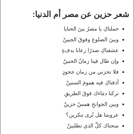
شعر حزين عن مصر أم الدنيا:
حملناكِ يا مصرُ بينَ الحنايا
وبينَ الضلوع وفوقَ الجبينْ
عشقناكِ صدرًا رعانا بدفءٍ
وإن طال فينا زمانُ الحنينْ
فلا تحزني من زمان جحودٍ
أذقناكِ فيه همومَ السنينْ
تركنا دمَاءك فوقَ الطريقِ
وبين الجوانحِ همسٌ حزينْ
عروبتنا هل تُرى تنكرين؟
منحناك كلَّ الذي تطلبينْ