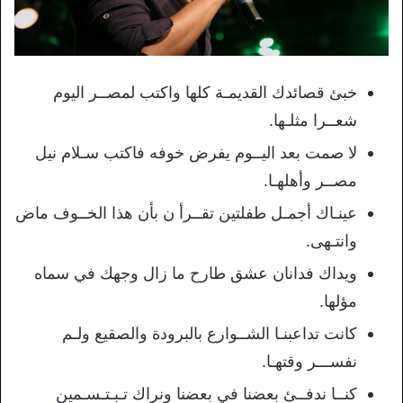
خبئ قصائدك القديمـة كلها واكتب لمصــر اليوم
شعــرا مثلـها.
لا صمت بعد اليــوم يفرض خوفه فاكتب سـلام نيل
مصــر وأهلهـا.
عينـاك أجمـل طفلتين تقــرأ ن بأن هذا الخــوف ماض
وانتـهى.
ويداك فدانان عشق طارح ما زال وجهك في سماه
مؤلها.
كانت تداعبنـا الشــوارع بالبرودة والصقيع ولـم
نفســـر وقتهـا.
كنــا ندفــئ بعضنا في بعضنا ونراك تـبـتـسـمين