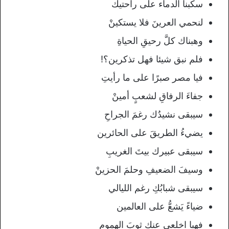
سكبنا الدماء على راحتيك
لنحمي العرينَ فلا يستكينْ
وهبناك كلَّ رحيقِ الحياةِ
فلم نبق شيئا فهل تذكرين؟!
فيا مصر صبرًا على ما رأيتِ
جفاءَ الرفاقِ لشعبٍ أمينْ
سيبقى نشيدُك رغمَ الجراحِ
يضيءُ الطريقَ على الحائرين
سيبقى عبيرك بيتَ الغريبِ
وسيفَ الضعيفِ وحلمَ الحزينْ
سيبقى شبابُكِ رغم الليالي
ضياءً يَشعُّ على العالمين
فهيا اخلعي عنكِ ثوبَ الهموم