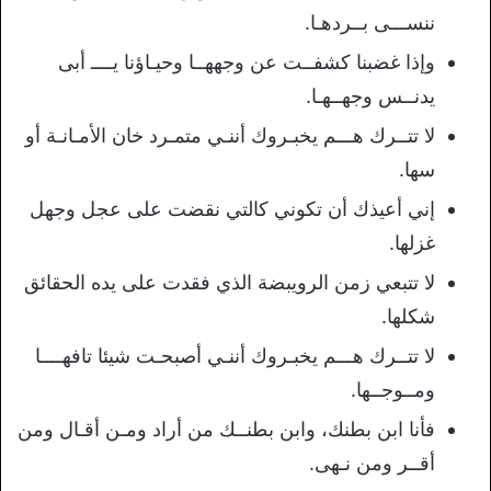
ننســـى بــردهـا.
وإذا غضبنا كشفــت عن وجههــا وحيـاؤنا يــــ أبى
يدنــس وجهــهـا.
لا تتــرك هـــم يخبـروك أننـي متمـرد خان الأمـانـة أو
سها.
إني أعيذك أن تكوني كالتي نقضت على عجل وجهل
غزلها.
لا تتبعي زمن الرويبضة الذي فقدت على يده الحقائق
شكلها.
لا تتــرك هـــم يخبـروك أننـي أصبحـت شيئا تافهــــا
ومــوجــها.
فأنا ابن بطنك، وابن بطنــك من أراد ومـن أقـال ومن
أقــر ومن نـهى.