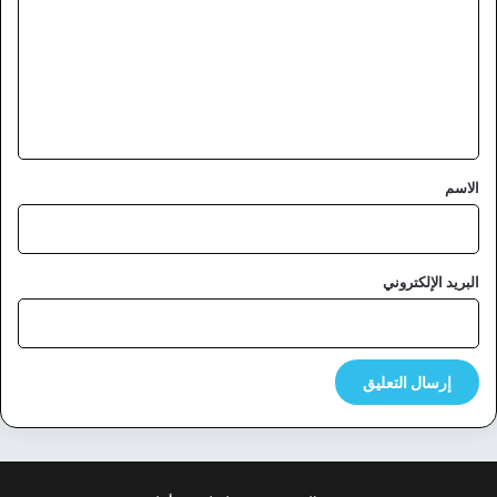
ت
ع
ل
ي
ق
*
الاسم
البريد الإلكتروني