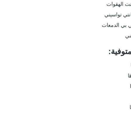
نت الهقوات
نتي تواسيني
ي بي الدمعات
ني
توفية:
ا