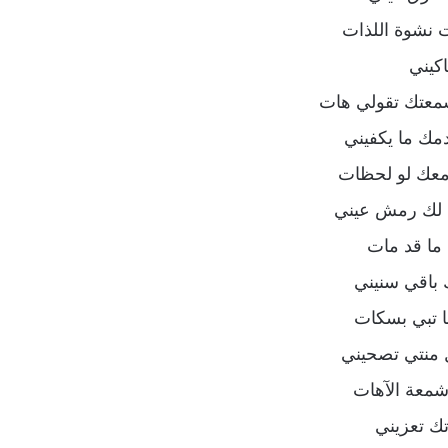
 نشوة اللذات
اكيني
معتك تقولي هات
مك ما يكفيني
معك لو لحظات
 لك رمش عيني
 ما قد مات
 باقي سنيني
ما تبي بسكات
 منتي تصحيني
شمعة الآهات
تك تعزيني