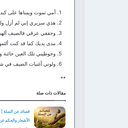
أمي تموت ويمناها على كبدي
هذي سريري إني لم أزل ولدًا
وجففي عرقي فالصيف ألهبن
مدى يديك كما قد كنت ألثم
وحوطيني تلك العين خائنة و
ولوني أغنيات الصيف في ش
**
مقالات ذات صلة
قصائد عن النملة |
الأشعار والحكم عن 