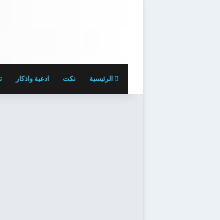
الرئيسية
نكت
ادعية واذكار
ت