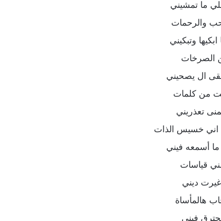
ي ما تمشيني
حب والرحمات
بكيها وتبكيني
ن الصرخات
قى ال يصحيني
لت من كلمات
نى تعذريني
 اني خسيس الذات
ما أسمعه فيني
ني قياسات
يرت ديني
اب هالمأساة
يحترق فيني