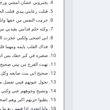
يجبروني عشان امشي ورجل
قتلت رعايتي بيدي قتلت ال
حرمت النفس من حقها وانا ا
وكنه حلم قدامي يقيدني م
ابي اصحى ولكني عجزت ال
فداك القلب يايمه ومهما ق
صغيره في كبر حقك بس اتم
نهبت الفرح من بيتي صحيح
صحيح اني بنت صايعه وكل 
تجول عيونهم فيني تفصل م
وتشيح وجوههم عني وكني غ
يظنوا حزنهم اكبر وهم اصح
وانا اتحدى اذا فيهم ربع ما 