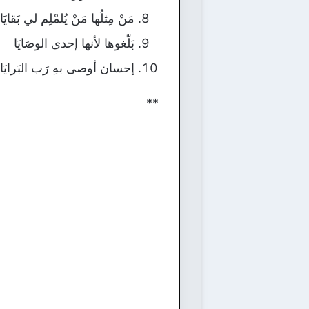
مَنْ مِثلُها مَنْ يُلمْلِم لي بَقايَا
بَلّغوها لأنها إحدى الوصَايَا
إحسان أوصى بهِ رَب البَرايَا.
**