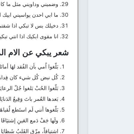
وضميني وداويني مثل ما كا
ما ابي احدن يواسيني ابيك ا
دخيلك بس لا تبكي اذا شفت
انا مقوى ابكيك اذا انتي تبكي
شعر يبكي عن الام الم
بَلّغوا اُمي بأن الفُقد لهَا أماتَا
كُل نبض كُل شيء كان فِداهَ
بَلّغوا الحُبْ بَلغوا جُلّ الرعايَا
بَعدها العُمر باتَ وَقِيعُ الدَنايَا
بَلّغوها أنني لَم استَطع لُقياهَا
ولَها جَفْ دَمع العَينِ إشتيَاقَا
اشتياقاً، مزّق القَلبُ شَظايَا