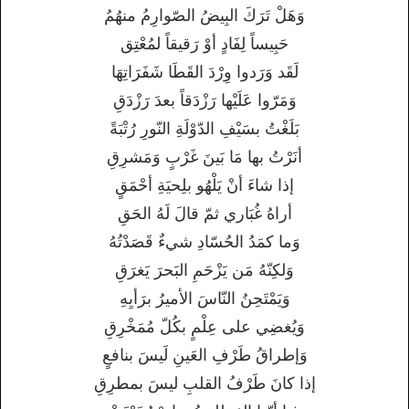
وَهَلْ تَرَكَ البِيضُ الصّوارِمُ منهُمُ
حَبِيساً لِفَادٍ أوْ رَقيقاً لمُعْتِق
لَقَد وَرَدوا وِرْدَ القَطَا شَفَرَاتِهَا
وَمَرّوا عَلَيْها رَزْدَقاً بعدَ رَزْدَقِ
بَلَغْتُ بسَيْفِ الدّوْلَةِ النّورِ رُتْبَةً
أنَرْتُ بها مَا بَينَ غَرْبٍ وَمَشرِقِ
إذا شاءَ أنْ يَلْهُو بلِحيَةِ أحْمَقٍ
أراهُ غُبَاري ثمّ قالَ لَهُ الحَقِ
وَما كمَدُ الحُسّادِ شيءٌ قَصَدْتُهُ
وَلكِنّهُ مَن يَزْحَمِ البَحرَ يَغرَقِ
وَيَمْتَحِنُ النّاسَ الأميرُ برَأيِهِ
وَيُغضِي على عِلْمٍ بكُلّ مُمَخْرِقِ
وَإطراقُ طَرْفِ العَينِ لَيسَ بنافعٍ
إذا كانَ طَرْفُ القلبِ ليسَ بمطرِقِ