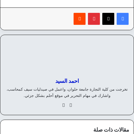
بينتيريست
‏Reddit
احمد السيد
تخرجت من كلية التجارة جامعة حلوان، واعمل في صيدليات سيف كمحاسب،
واشارك في مهام التحرير في موقع أحلم بشكل جزئي.
موق
في
ع
سب
الوي
وك
ب
مقالات ذات صلة