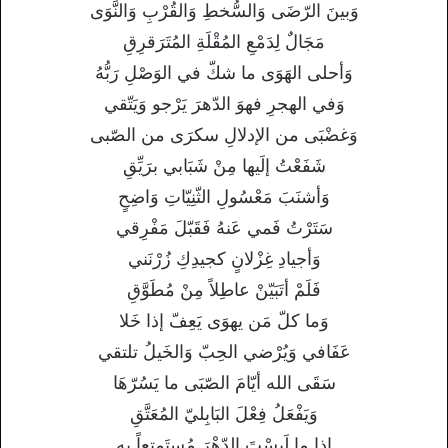
وَبينَ الرّضَى وَالسُّخطِ وَالقُرْبِ وَالنَّوَى
مَجَالٌ لِدَمْعِ المُقْلَةِ المُتَرَقرِقِ
وَأحلى الهَوَى ما شكّ في الوَصْلِ رَبُّهُ
وَفي الهجرِ فهوَ الدّهرَ يَرْجو وَيَتّقي
وَغضْبَى من الإدلالِ سكرَى من الصّبى
شَفَعْتُ إلَيها مِنْ شَبَابي برَيِّقِ
وَأشنَبَ مَعْسُولِ الثّنِيّاتِ وَاضِحٍ
سَتَرْتُ فَمي عَنهُ فَقَبّلَ مَفْرِقي
وَأجيادِ غِزْلانٍ كجيدِكِ زُرْنَني
فَلَمْ أتَبَيّنْ عاطِلاً مِنْ مُطَوَّقِ
وَما كلّ مَن يهوَى يَعِفّ إذا خَلا
عَفَافي وَيُرْضي الحِبّ وَالخَيلُ تلتقي
سَقَى الله أيّامَ الصّبَى ما يَسُرّهَا
وَيَفْعَلُ فِعْلَ البَابِليّ المُعَتَّقِ
إذا ما لَبِسْتَ الدّهْرَ مُستَمتِعاً بِهِ