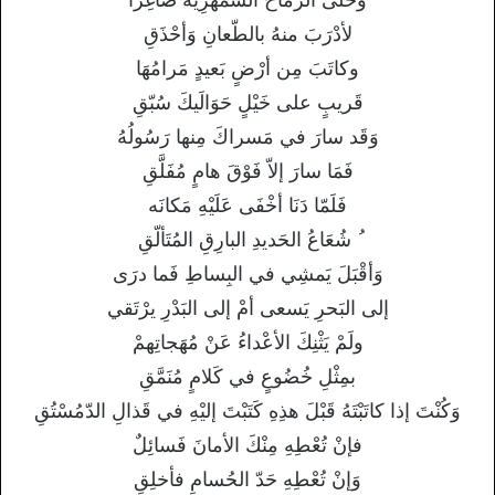
لأدْرَبَ منهُ بالطّعانِ وَأحْذَقِ
وكاتَبَ مِن أرْضٍ بَعيدٍ مَرامُهَا
قَريبٍ على خَيْلٍ حَوَالَيكَ سُبّقِ
وَقَد سارَ في مَسراكَ مِنها رَسُولُهُ
فَمَا سارَ إلاّ فَوْقَ هامٍ مُفَلَّقِ
فَلَمّا دَنَا أخْفَى عَلَيْهِ مَكانَه
ُ شُعَاعُ الحَديدِ البارِقِ المُتَألّقِ
وَأقْبَلَ يَمشِي في البِساطِ فَما درَى
إلى البَحرِ يَسعى أمْ إلى البَدْرِ يرْتَقي
ولَمْ يَثْنِكَ الأعْداءُ عَنْ مُهَجاتِهمْ
بمِثْلِ خُضُوعٍ في كَلامٍ مُنَمَّقِ
وَكُنْتَ إذا كاتَبْتَهُ قَبْلَ هذِهِ كَتَبْتَ إليْهِ في قَذالِ الدّمُسْتُقِ
فإنْ تُعْطِهِ مِنْكَ الأمانَ فَسائِلٌ
وَإنْ تُعْطِهِ حَدّ الحُسامِ فأخلِقِ