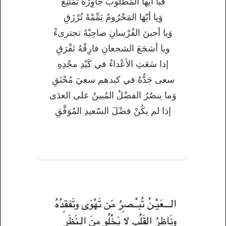
فيا أيّها المَطلوبُ جاوِرْهُ تَمْتَنِعْ
وَيا أيّهَا المَحْرُومُ يَمِّمْهُ تُرْزَقِ
وَيا أجبنَ الفُرْسانِ صاحِبْهُ تجترىءْ
ويا أشجَعَ الشجعانِ فارِقْهُ تَفْرَقِ
إذا سَعَتِ الأعْداءُ في كَيْدِ مجْدِهِ
سعى جَدُّهُ في كيدهم سعيَ مُحْنَقِ
وَما ينصُرُ الفضْلُ المُبينُ على العدَى
إذا لم يكُنْ فضْلَ السّعيدِ المُوَفَّقِ