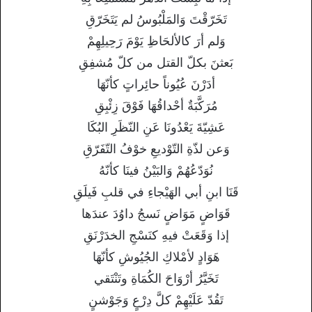
تَخَرّقْتَ وَالمَلْبُوسُ لم يَتَخَرّقِ
وَلم أرَ كالألحَاظِ يَوْمَ رَحِيلِهِمْ
بَعثنَ بكلّ القتل من كلّ مُشفِقِ
أدَرْنَ عُيُوناً حائِراتٍ كأنّهَا
مُرَكَّبَةٌ أحْداقُهَا فَوْقَ زِئْبِقِ
عَشِيّةَ يَعْدُونَا عَنِ النّظَرِ البُكَا
وَعن لذّةِ التّوْديعِ خوْفُ التّفَرّقِ
نُوَدّعُهُمْ وَالبَيْنُ فينَا كأنّهُ
قَنَا ابنِ أبي الهَيْجاءِ في قلبِ فَيلَقِ
قَوَاضٍ مَوَاضٍ نَسجُ داوُدَ عندَها
إذا وَقَعَتْ فيهِ كنَسْجِ الخدَرْنَقِ
هَوَادٍ لأمْلاكِ الجُيُوشِ كأنّهَا
تَخَيَّرُ أرْوَاحَ الكُمَاةِ وتَنْتَقي
تَقُدّ عَلَيْهِمْ كلَّ دِرْعٍ وَجَوْشنٍ