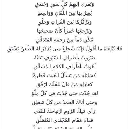
وَتَفري إليهِمْ كلَّ سورٍ وَخَندَقِ
يُغِيرُ بهَا بَينَ اللُّقَانِ وَوَاسِطٍ
وَيَرْكُزُهَا بَينَ الفُراتِ وَجِلّقِ
وَيَرْجِعُهَا حُمْراً كأنّ صَحيحَهَا
يُبَكّي دَماً مِنْ رَحمَةِ المُتَدَقِّقِ
فَلا تُبْلِغَاهُ ما أقُولُ فإنّهُ شُجاعٌ متى يُذكَرْ لهُ الطّعنُ يَشْتَقِ
ضَرُوبٌ بأطرافِ السّيُوفِ بَنانُهُ
لَعُوبٌ بأطْرافِ الكَلامِ المُشَقَّقِ
كسَائِلِهِ مَنْ يَسألُ الغَيثَ قَطرَةً
كعاذِلِهِ مَنْ قالَ للفَلَكِ ارْفُقِ
لقد جُدْتَ حتى جُدْتَ في كلّ مِلّةٍ
وحتى أتاكَ الحَمدُ من كلّ مَنطِقِ
رَأى مَلِكُ الرّومِ ارْتياحَكَ للنّدَى
فَقامَ مَقَامَ المُجْتَدي المُتَمَلِّقِ
وخَلّى الرّماحَ السّمْهَرِيّةَ صاغِراً