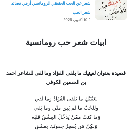
شعر عن الحب الحقيقي الرومانسي أرقي قصائد
شعر الحب
10 أكتوبر، 2025
ابيات شعر حب رومانسية
قصيدة بعنوان لعينيك ما يلقى الفؤاد وما لقى للشاعر احمد
بن الحسين الكوفي
لعَيْنَيْكِ ما يَلقَى الفُؤادُ وَمَا لَقي
وللحُبّ ما لم يَبقَ منّي وما بَقي
وَما كنتُ ممّنْ يَدْخُلُ العِشْقُ قلبَه
وَلكِنّ مَن يُبصِرْ جفونَكِ يَعشَقِ