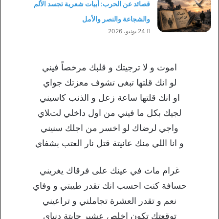
قصائد عن الحرب: أبيات شعرية تجسد الألم
والشجاعة والنصر والأمل
24 يونيو، 2026
اموت و ﻻ‌ ترجيتك و قلبك مرخصاً فيني
لو انك قلتها تبغى تشوف معزتك جواي
او انك قلتها ساعة زعل و الذنب كاسيني
لجيك بكل ما فيني من اول داخلي لتﻼ‌ي
واجي لرضاك لو اخسر من اجلك سنيني
و انا اللي منك عانيتة قتل نار العتب بشفاي
غرام مات في عينك على فرقاك يغريني
حسافة كنت احسب انك تقدر طيبتي و وفاي
نعم و تقدر العشرة تجاملني و تراعيني
توقعتك تكون اخلص عشير جابتة دنياي