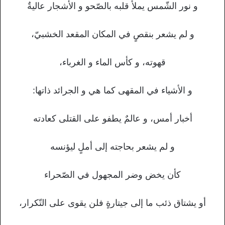
و نور الشّمس يملأ قلبه بالصّحو و الأشجار عاليةٌ
و لم يشعر بنقصٍ في المكان المقعد الخشبيّ،
قهوته، و كأس الماء و الغرباء،
و الأشياء في المقهى كما هي و الجرائد ذاتها:
أخبار أمس، و عالمٌ يطفو على القتلى كعادته
و لم يشعر بحاجته إلى أملٍ ليؤنسه
كأن يخض وضر المجهول في الصّحراء
أو يشتاق ذئب ما إلى جيتارةٍ فلن يقوى على التّكرار،