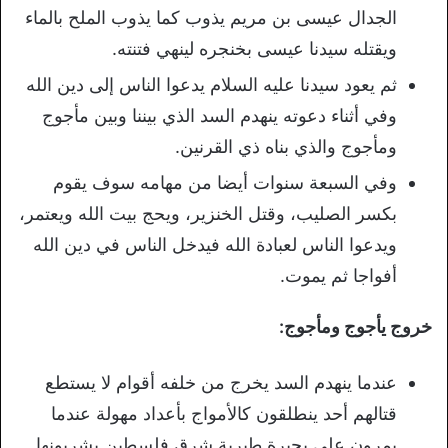
الجدال عيسى بن مريم يذوب كما يذوب الملح بالماء
ويقتله سيدنا عيسى بخنجره لينهي فتنته.
ثم يعود سيدنا عليه السلام يدعوا الناس إلى دين الله
وفي أثناء دعوته ينهدم السد الذي بيننا وبين مأجوج
ومأجوج والذي بناه ذي القرنين.
وفي السبعة سنوات أيضا من مهامه سوف يقوم
بكسر الصليب، وقتل الخنزير، ويحج بيت الله ويعتمر،
ويدعوا الناس لعبادة الله فيدخل الناس في دين الله
أفواجا ثم يموت.
خروج يأجوج ومأجوج:
عندما ينهدم السد يخرج من خلفه أقوام لا يستطع
قتالهم أحد ينطلقون كالأمواج بأعداد مهولة عندما
يمرون على بحيرة طبرية شرق فلسطين يشربونها