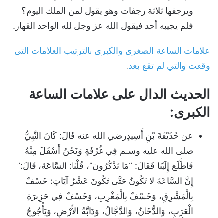
ويرجفها ثلاثة رجفات وهو يقول لمن الملك اليوم؟
فلم يجيبه أحد فيقول الله عز وجل لله الواحد القهار.
علامات الساعة الصغري والكبري بالترتيب العلامات التي
وقعت والتي لم تقع بعد
.
الحديث الدال على علامات الساعة
الكبرى:
عن حُذَيْفَةَ بْنِ أَسِيدٍرضي الله عنه قَالَ: كَانَ النَّبِيُّ
صلى الله عليه وسلم فِي غُرْفَةٍ وَنَحْنُ أَسْفَلَ مِنْهُ
فَاطَّلَعَ إِلَيْنَا فَقَالَ: “مَا تَذْكُرُونَ”، قُلْنَا: السَّاعَةَ، قَالَ:”
إِنَّ السَّاعَةَ لا تَكُونُ حَتَّى تَكُونَ عَشْرُ آيَاتٍ: خَسْفٌ
بِالْمَشْرِقِ، وَخَسْفٌ بِالْمَغْرِبِ، وَخَسْفٌ فِي جَزِيرَةِ
الْعَرَبِ، وَالدُّخَانُ، وَالدَّجَّالُ، وَدَابَّةُ الأَرْضِ، وَيَأْجُوجُ