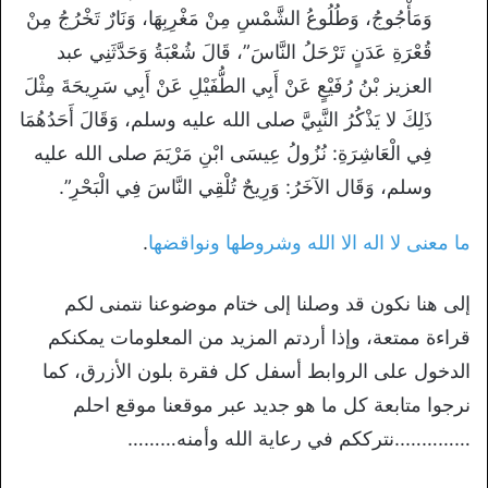
وَمَأْجُوجُ، وَطُلُوعُ الشَّمْسِ مِنْ مَغْرِبِهَا، وَنَارٌ تَخْرُجُ مِنْ
قُعْرَةِ عَدَنٍ تَرْحَلُ النَّاسَ”، قَالَ شُعْبَةُ وَحَدَّثَنِي عبد
العزيز بْنُ رُفَيْعٍ عَنْ أَبِي الطُّفَيْلِ عَنْ أَبِي سَرِيحَةَ مِثْلَ
ذَلِكَ لا يَذْكُرُ النَّبِيَّ صلى الله عليه وسلم، وَقَالَ أَحَدُهُمَا
فِي الْعَاشِرَةِ: نُزُولُ عِيسَى ابْنِ مَرْيَمَ صلى الله عليه
وسلم، وَقَال الآخَرُ: وَرِيحٌ تُلْقِي النَّاسَ فِي الْبَحْرِ”.
ما معنى لا اله الا الله وشروطها ونواقضها
.
إلى هنا نكون قد وصلنا إلى ختام موضوعنا نتمنى لكم
قراءة ممتعة، وإذا أردتم المزيد من المعلومات يمكنكم
الدخول على الروابط أسفل كل فقرة بلون الأزرق، كما
نرجوا متابعة كل ما هو جديد عبر موقعنا موقع احلم
…………..نترككم في رعاية الله وأمنه………