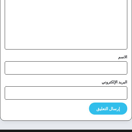
ل
ت
ع
ل
ي
ق
*
الاسم
البريد الإلكتروني