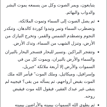
يتبايعون، ويمر الصوت وكل من يسمعه يموت البشر
والدواب والبهائم.
ثم يصل الصوت إلى السماء وتموت الملائكة،
وتضطرب السماء وتمر وتبدوا كوردة كالدهان، وتنكدر
النجوم وتصطدم الشمس والقمر، وتخرج النيازك من
الأرض، وتنزل الشهب من السماء، وتدك الأرض.
وتتفجر البراكين .وتسير للبحار فتسجر البحار بالنيران
والسماء والأرض بالنيران، ويموت كل من في
السموات والأرض إلا أربعة ملائكة “جبريل،
وإسرافيل، وميكائيل، وملك الموت” فيأمر الله ملك
الموت بقبض أرواحهم، ثم يسأله من بقى؟ فيجيبه لم
يتبقى غير عبدك الفقير، فيقول الله موت فيقبض
روحه.
ثم يطوي الله السموات بيمينه والأراضين بيمينه