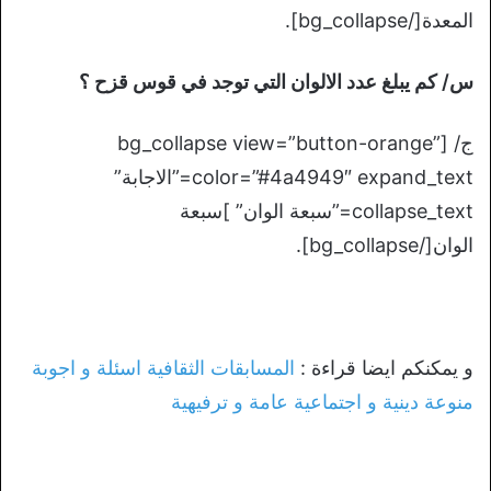
المعدة[/bg_collapse].
س/ كم يبلغ عدد الالوان التي توجد في قوس قزح ؟
ج/ [bg_collapse view=”button-orange”
color=”#4a4949″ expand_text=”الاجابة”
collapse_text=”سبعة الوان” ]سبعة
الوان[/bg_collapse].
و يمكنكم ايضا قراءة :
المسابقات الثقافية اسئلة و اجوبة
منوعة دينية و اجتماعية عامة و ترفيهية