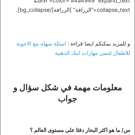
color=”#4a4949″ expand_text=”الاجابة”
collapse_text=”الزرافة” ]الزرافة[/bg_collapse].
و للمزيد يمكنكم ايضا قراءة :
اسئلة سهلة مع الاجوبة
للاطفال لتنمي مهارات ابنك الذهنية
معلومات مهمة في شكل سؤال و
جواب
س/ ما هو اكثر البحار دفئا على مستوى العالم ؟