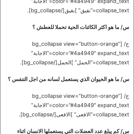
color=”#4a4949″ expand_text=”الاجابة”
collapse_text=”نقيق” ]نقيق[/bg_collapse].
س/ ما هو اكثر الكائنات الحية تحملا للعطش ؟
ج/ [bg_collapse view=”button-orange”
color=”#4a4949″ expand_text=”الاجابة”
collapse_text=”الجمل” ]الجمل[/bg_collapse].
س/ ما هو الحيوان الذي يستعمل لسانه من اجل التنفس ؟
ج/ [bg_collapse view=”button-orange”
color=”#4a4949″ expand_text=”الاجابة”
collapse_text=”الافعى” ]الافعى[/bg_collapse].
س/ كم يبلغ عدد العضلات التي يستعملها الانسان اثناء