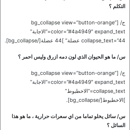
التكلم ؟
ج/ [bg_collapse view=”button-orange”
color=”#4a4949″ expand_text=”الاجابة”
collapse_text=”44 عضلة” ]44 عضلة[/bg_collapse].
س/ ما هو الحيوان الذي لون دمه ازرق وليس احمر ؟
ج/ [bg_collapse view=”button-orange”
color=”#4a4949″ expand_text=”الاجابة”
collapse_text=”الاخطبوط”
]الاخطبوط[/bg_collapse].
س/ سائل يخلو تماما من اي سعرات حرارية ، ما هو هذا
السائل ؟