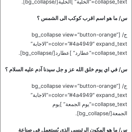
collapse_text=”الخلية” ]الخلية[/bg_collapse].
س/ ما هو اسم اقرب كوكب الى الشمس ؟
ج/ [bg_collapse view=”button-orange”
color=”#4a4949″ expand_text=”الاجابة”
collapse_text=”عطارد” ]عطارد[/bg_collapse].
س/ في اي يوم خلق الله عز و جل سيدنا آدم عليه السلام ؟
ج/ [bg_collapse view=”button-orange”
color=”#4a4949″ expand_text=”الاجابة”
collapse_text=”يوم الجمعة” ]يوم
الجمعة[/bg_collapse].
س/ ما هو المكون الرئيسي الذي يُستعمل في صناعة